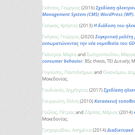
Γκάτσος, Γεώργιος
(2016)
Σχεδίαση ηλεκτρον
Management System (CMS) WordPress (WP).
Γκόγκας, Χρήστος
(2013)
Η διάδοση του ηλε
Γκόγκος, Γεώργιος
(2020)
Συγκριτική μελέτη
ενσωματώνοντας την νέα νομοθεσία του GD
Γκόντρια, Μαρία
and
Σωτηροπούλου, Μαργα
consumer behavior.
BSc thesis, ΤΕΙ Δυτικής 
Γογούσης, Παντελεήμων
and
Οικονόμου, Δη
Μακεδονίας.
Γουλιανός, Δημήτριος
(2017)
Σχεδίαση ηλεκ
Γουργιώτη, Ελένη
(2010)
Κατασκευή τοποθεσ
Γούλας, Πέτρος
and
Ζάρπας, Μάριος
(2014)
Μακεδονίας.
Γρηγοριάδου, Ασημένια
(2014)
Διαδικτυακό 