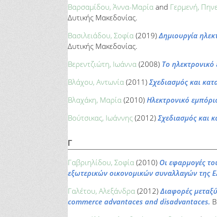
Βαρσαμίδου, Άννα-Μαρία
and
Γερμενή, Πην
Δυτικής Μακεδονίας.
Βασιλειάδου, Σοφία
(2019)
Δημιουργία ηλεκ
Δυτικής Μακεδονίας.
Βερεντζιώτη, Ιωάννα
(2008)
Το ηλεκτρονικό 
Βλάχου, Αντωνία
(2011)
Σχεδιασμός και κατ
Βλαχάκη, Μαρία
(2010)
Ηλεκτρονικό εμπόρι
Βούτσικας, Ιωάννης
(2012)
Σχεδιασμός και κ
Γ
Γαβριηλίδου, Σοφία
(2010)
Οι εφαρμογές το
εξωτερικών οικονομικών συναλλαγών της Ε
Γαλέτου, Αλεξάνδρα
(2012)
Διαφορές μεταξύ
commerce advantaces and disadvantaces.
B