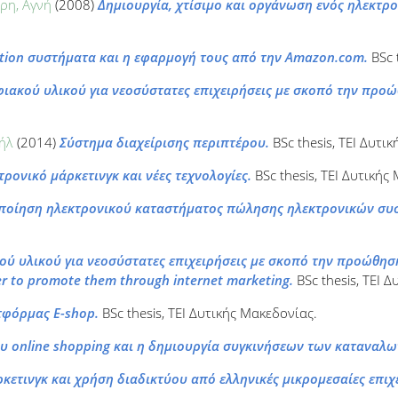
ρη, Αγνή
(2008)
Δημιουργία, χτίσιμο και οργάνωση ενός ηλεκτρ
ion συστήματα και η εφαρμογή τους από την Amazon.com.
BSc 
ιακού υλικού για νεοσύστατες επιχειρήσεις με σκοπό την προώ
ήλ
(2014)
Σύστημα διαχείρισης περιπτέρου.
BSc thesis, ΤΕΙ Δυτι
τρονικό μάρκετινγκ και νέες τεχνολογίες.
BSc thesis, ΤΕΙ Δυτικής
οποίηση ηλεκτρονικού καταστήματος πώλησης ηλεκτρονικών συ
ύ υλικού για νεοσύστατες επιχειρήσεις με σκοπό την προώθησ
rder to promote them through internet marketing.
BSc thesis, ΤΕΙ 
φόρμας E-shop.
BSc thesis, ΤΕΙ Δυτικής Μακεδονίας.
ου online shopping και η δημιουργία συγκινήσεων των καταναλω
κετινγκ και χρήση διαδικτύου από ελληνικές μικρομεσαίες επιχε