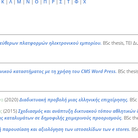
|
Κ
|
Λ
|
Μ
|
Ν
|
Ο
|
Π
|
Ρ
|
Σ
|
Τ
|
Φ
|
Χ
λεύθερων πλατφορμών ηλεκτρονικού εμπορίου.
BSc thesis, ΤΕΙ 
νικού καταστήματος με τη χρήση του CMS Word Press.
BSc thesi
να
(2020)
Διαδικτυακή προβολή μιας ελληνικής επιχείρησης.
BSc 
ς
(2015)
Σχεδιασμός και ανάπτυξη δικτυακού τόπου αθλητικών 
ης καταλυμάτων σε δημοφιλής χειμερινούς προορισμούς.
BSc the
ή παρουσίαση και αξιολόγηση των ιστοσελίδων των e stores.
BSc