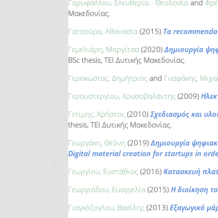
Γαρυφάλλου, Ελευθερία - Θεοδοσία
and
Φρέ
Μακεδονίας.
Γατσούρα, Αθανασία
(2015)
Τα recommendat
Γεμελιάρη, Μαργίτσα
(2020)
Δημιουργία ψηφ
BSc thesis, ΤΕΙ Δυτικής Μακεδονίας.
Γεροκώστας, Δημήτριος
and
Γναφάκης, Μιχα
Γερουστεργίου, Χρυσοβαλάντης
(2009)
Ηλεκ
Γετίμης, Χρήστος
(2010)
Σχεδιασμός και υλ
thesis, ΤΕΙ Δυτικής Μακεδονίας.
Γεωργάκη, Θεόνη
(2019)
Δημιουργία ψηφιακο
Digital material creation for startups in o
Γεωργίου, Ευστάθιος
(2016)
Κατασκευή πλατ
Γεωργιάδου, Ευαγγελία
(2015)
Η διοίκηση τ
Γιαγκόζογλου, Βασίλης
(2013)
Εξαγωγικό μάρ