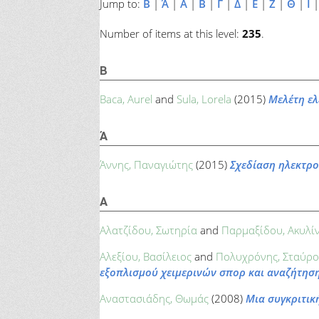
Jump to:
B
|
Ά
|
Α
|
Β
|
Γ
|
Δ
|
Ε
|
Ζ
|
Θ
|
Ι
Number of items at this level:
235
.
B
Baca, Aurel
and
Sula, Lorela
(2015)
Μελέτη ε
Ά
Άννης, Παναγιώτης
(2015)
Σχεδίαση ηλεκτρο
Α
Αλατζίδου, Σωτηρία
and
Παρμαξίδου, Ακυλί
Αλεξίου, Βασίλειος
and
Πολυχρόνης, Σταύρο
εξοπλισμού χειμερινών σπορ και αναζήτησ
Αναστασιάδης, Θωμάς
(2008)
Μια συγκριτικ