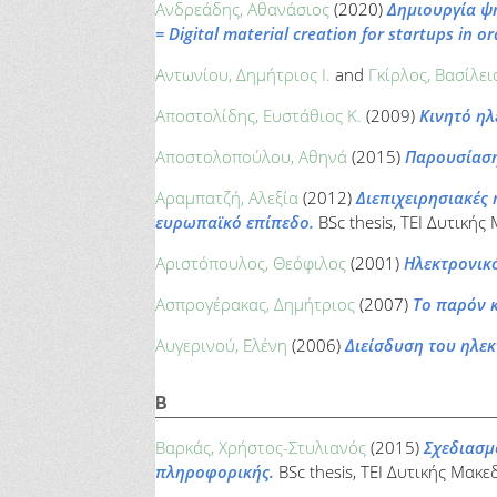
Ανδρεάδης, Αθανάσιος
(2020)
Δημιουργία ψ
= Digital material creation for startups in 
Αντωνίου, Δημήτριος Ι.
and
Γκίρλος, Βασίλει
Αποστολίδης, Ευστάθιος Κ.
(2009)
Κινητό ηλ
Αποστολοπούλου, Αθηνά
(2015)
Παρουσίαση 
Αραμπατζή, Αλεξία
(2012)
Διεπιχειρησιακές
ευρωπαϊκό επίπεδο.
BSc thesis, ΤΕΙ Δυτικής
Αριστόπουλος, Θεόφιλος
(2001)
Ηλεκτρονικό
Ασπρογέρακας, Δημήτριος
(2007)
Το παρόν κ
Αυγερινού, Ελένη
(2006)
Διείσδυση του ηλεκ
Β
Βαρκάς, Χρήστος-Στυλιανός
(2015)
Σχεδιασμ
πληροφορικής.
BSc thesis, ΤΕΙ Δυτικής Μακε