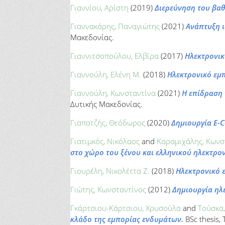
Γιαννίου, Αρίστη
(2019)
Διερεύνηση του βα
Γιαννακάρης, Παναγιώτης
(2021)
Ανάπτυξη 
Μακεδονίας.
Γιαννιτσοπούλου, Ελβίρα
(2017)
Ηλεκτρονικ
Γιαννούλη, Ελένη M.
(2018)
Ηλεκτρονικό εμ
Γιαννούλη, Κωνσταντίνα
(2021)
Η επίδραση 
Δυτικής Μακεδονίας.
Γιαποτζής, Θεόδωρος
(2020)
Δημιουργία E-C
Γιατιμκός, Νικόλαος
and
Καραμιχάλης, Κωνσ
στο χώρο του ξένου και ελληνικού ηλεκτρονι
Γιουρέλη, Νικολέττα Ζ.
(2018)
Ηλεκτρονικό 
Γιώτης, Κωνσταντίνος
(2012)
Δημιουργία ηλ
Γκάρτσιου-Κάρτσιου, Χρυσούλα
and
Τούσκα,
κλάδο της εμπορίας ενδυμάτων.
BSc thesis,