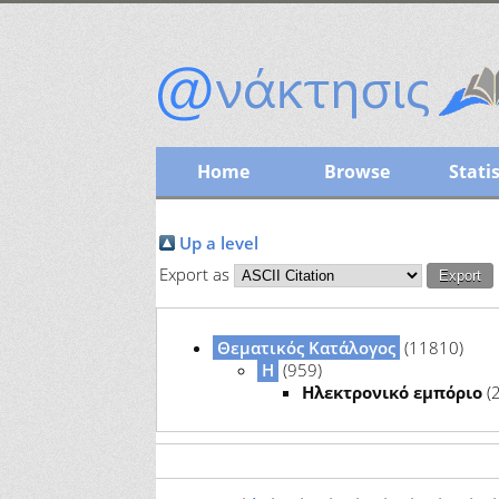
Home
Browse
Statis
Up a level
Export as
Θεματικός Κατάλογος
(11810)
Η
(959)
Ηλεκτρονικό εμπόριο
(