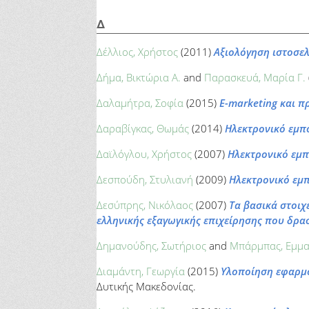
Δ
Δέλλιος, Χρήστος
(2011)
Αξιολόγηση ιστοσε
Δήμα, Βικτώρια Α.
and
Παρασκευά, Μαρία Γ.
Δαλαμήτρα, Σοφία
(2015)
E-marketing και π
Δαραβίγκας, Θωμάς
(2014)
Ηλεκτρονικό εμπό
Δαϊλόγλου, Χρήστος
(2007)
Ηλεκτρονικό εμπ
Δεσπούδη, Στυλιανή
(2009)
Ηλεκτρονικό εμπ
Δεσύπρης, Νικόλαος
(2007)
Τα βασικά στοιχε
ελληνικής εξαγωγικής επιχείρησης που δρα
Δημανούδης, Σωτήριος
and
Μπάρμπας, Εμμ
Διαμάντη, Γεωργία
(2015)
Υλοποίηση εφαρμο
Δυτικής Μακεδονίας.