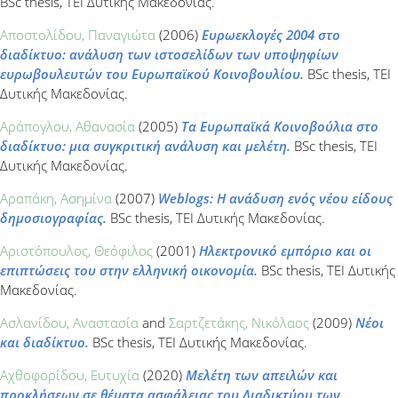
BSc thesis, ΤΕΙ Δυτικής Μακεδονίας.
Αποστολίδου, Παναγιώτα
(2006)
Ευρωεκλογές 2004 στο
διαδίκτυο: ανάλυση των ιστοσελίδων των υποψηφίων
ευρωβουλευτών του Ευρωπαϊκού Κοινοβουλίου.
BSc thesis, ΤΕΙ
Δυτικής Μακεδονίας.
Αράπογλου, Αθανασία
(2005)
Τα Ευρωπαϊκά Κοινοβούλια στο
διαδίκτυο: μια συγκριτική ανάλυση και μελέτη.
BSc thesis, ΤΕΙ
Δυτικής Μακεδονίας.
Αραπάκη, Ασημίνα
(2007)
Weblogs: Η ανάδυση ενός νέου είδους
δημοσιογραφίας.
BSc thesis, ΤΕΙ Δυτικής Μακεδονίας.
Αριστόπουλος, Θεόφιλος
(2001)
Ηλεκτρονικό εμπόριο και οι
επιπτώσεις του στην ελληνική οικονομία.
BSc thesis, ΤΕΙ Δυτικής
Μακεδονίας.
Ασλανίδου, Αναστασία
and
Σαρτζετάκης, Νικόλαος
(2009)
Νέοι
και διαδίκτυο.
BSc thesis, ΤΕΙ Δυτικής Μακεδονίας.
Αχθοφορίδου, Ευτυχία
(2020)
Μελέτη των απειλών και
προκλήσεων σε θέματα ασφάλειας του Διαδικτύου των