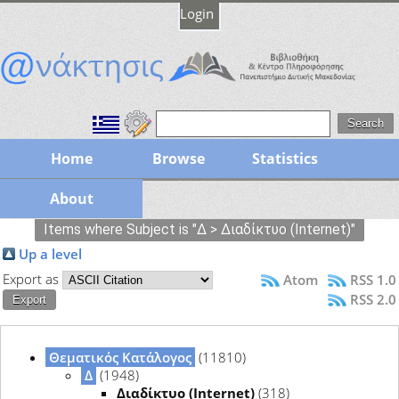
Login
Home
Browse
Statistics
About
Items where Subject is "Δ > Διαδίκτυο (Internet)"
Up a level
Export as
Atom
RSS 1.0
RSS 2.0
Θεματικός Κατάλογος
(11810)
Δ
(1948)
Διαδίκτυο (Internet)
(318)