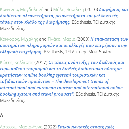
Κόκκινου, Μαγδαληνή
and
Μήλη, Βασιλική
(2016)
Διαφήμιση και
διαδίκτυο: πλεονεκτήματα, μειονεκτήματα και μελλοντικές
τάσεις στον κλάδο της διαφήμισης.
BSc thesis, ΤΕΙ Δυτικής
Μακεδονίας.
Κόκκορος, Μιχάλης
and
Πνάκα, Μαρία
(2003)
Η επανάσταση των
συστημάτων πληροφοριών και οι αλλαγές που επιφέρουν στην
ελληνική επιχείρηση.
BSc thesis, ΤΕΙ Δυτικής Μακεδονίας.
Κώττη, Καλλιόπη
(2017)
Οι τάσεις ανάπτυξης του διεθνούς και
ευρωπαϊκού τουρισμού και το διεθνές διαδικτυακό σύστημα
κρατήσεων (online booking system) τουριστικών και
ταξιδιωτικών προϊόντων = Τhe development trends of
international and european tourism and international online
booking system and travel products".
BSc thesis, ΤΕΙ Δυτικής
Μακεδονίας.
Λ
Λάτσιου, Μαρία-Άννα
(2022)
Επικοινωνιακές στρατηγικές