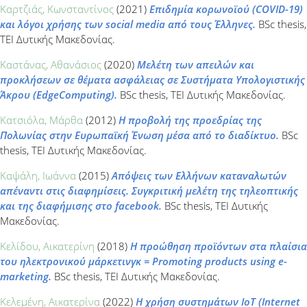
Καρτζιάς, Κωνσταντίνος
(2021)
Επιδημία κορωνοϊού (COVID-19)
και λόγοι χρήσης των social media από τους Έλληνες.
BSc thesis,
ΤΕΙ Δυτικής Μακεδονίας.
Καστάνας, Αθανάσιος
(2020)
Μελέτη των απειλών και
προκλήσεων σε θέματα ασφάλειας σε Συστήματα Υπολογιστικής
Άκρου (EdgeComputing).
BSc thesis, ΤΕΙ Δυτικής Μακεδονίας.
Κατσιόλα, Μάρθα
(2012)
Η προβολή της προεδρίας της
Πολωνίας στην Ευρωπαϊκή Ένωση μέσα από το διαδίκτυο.
BSc
thesis, ΤΕΙ Δυτικής Μακεδονίας.
Καψάλη, Ιωάννα
(2015)
Απόψεις των Ελλήνων καταναλωτών
απέναντι στις διαφημίσεις. Συγκριτική μελέτη της τηλεοπτικής
και της διαφήμισης στο facebook.
BSc thesis, ΤΕΙ Δυτικής
Μακεδονίας.
Κελίδου, Αικατερίνη
(2018)
Η προώθηση προϊόντων στα πλαίσια
του ηλεκτρονικού μάρκετινγκ = Promoting products using e-
marketing.
BSc thesis, ΤΕΙ Δυτικής Μακεδονίας.
Κελεμένη, Αικατερίνα
(2022)
Η χρήση συστημάτων ΙοΤ (Ιnternet