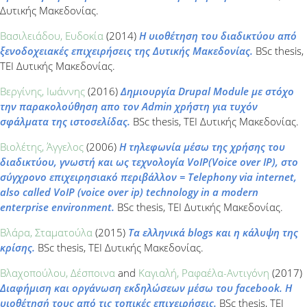
Δυτικής Μακεδονίας.
Βασιλειάδου, Ευδοκία
(2014)
Η υιοθέτηση του διαδικτύου από
ξενοδοχειακές επιχειρήσεις της Δυτικής Μακεδονίας.
BSc thesis,
ΤΕΙ Δυτικής Μακεδονίας.
Βεργίνης, Ιωάννης
(2016)
Δημιουργία Drupal Module με στόχο
την παρακολούθηση απο τον Admin χρήστη για τυχόν
σφάλματα της ιστοσελίδας.
BSc thesis, ΤΕΙ Δυτικής Μακεδονίας.
Βιολέτης, Άγγελος
(2006)
Η τηλεφωνία μέσω της χρήσης του
διαδικτύου, γνωστή και ως τεχνολογία VoIP(Voice over IP), στο
σύγχρονο επιχειρησιακό περιβάλλον = Telephony via internet,
also called VoIP (voice over ip) technology in a modern
enterprise environment.
BSc thesis, ΤΕΙ Δυτικής Μακεδονίας.
Βλάρα, Σταματούλα
(2015)
Τα ελληνικά blogs και η κάλυψη της
κρίσης.
BSc thesis, ΤΕΙ Δυτικής Μακεδονίας.
Βλαχοπούλου, Δέσποινα
and
Καγιαλή, Ραφαέλα-Αντιγόνη
(2017)
Διαφήμιση και οργάνωση εκδηλώσεων μέσω του facebook. H
υιοθέτησή τους από τις τοπικές επιχειρήσεις.
BSc thesis, ΤΕΙ