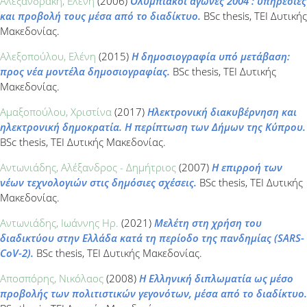
Αλεξανδράκη, Ελένη
(2006)
Ολυμπιακοί αγώνες 2004 : υπηρεσίες
και προβολή τους μέσα από το διαδίκτυο.
BSc thesis, ΤΕΙ Δυτικής
Μακεδονίας.
Αλεξοπούλου, Ελένη
(2015)
Η δημοσιογραφία υπό μετάβαση:
προς νέα μοντέλα δημοσιογραφίας.
BSc thesis, ΤΕΙ Δυτικής
Μακεδονίας.
Αμαξοπούλου, Χριστίνα
(2017)
Ηλεκτρονική διακυβέρνηση και
ηλεκτρονική δημοκρατία. Η περίπτωση των Δήμων της Κύπρου.
BSc thesis, ΤΕΙ Δυτικής Μακεδονίας.
Αντωνιάδης, Αλέξανδρος - Δημήτριος
(2007)
Η επιρροή των
νέων τεχνολογιών στις δημόσιες σχέσεις.
BSc thesis, ΤΕΙ Δυτικής
Μακεδονίας.
Αντωνιάδης, Ιωάννης Ηρ.
(2021)
Μελέτη στη χρήση του
διαδικτύου στην Ελλάδα κατά τη περίοδο της πανδημίας (SARS-
CoV-2).
BSc thesis, ΤΕΙ Δυτικής Μακεδονίας.
Αποσπόρης, Νικόλαος
(2008)
Η Ελληνική διπλωματία ως μέσο
προβολής των πολιτιστικών γεγονότων, μέσα από το διαδίκτυο.