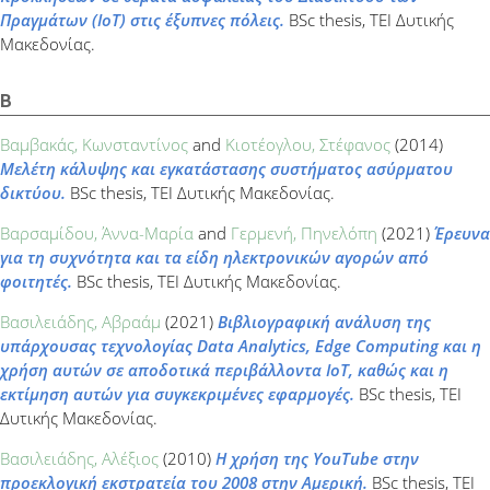
Πραγμάτων (ΙοΤ) στις έξυπνες πόλεις.
BSc thesis, ΤΕΙ Δυτικής
Μακεδονίας.
Β
Βαμβακάς, Κωνσταντίνος
and
Κιοτέογλου, Στέφανος
(2014)
Μελέτη κάλυψης και εγκατάστασης συστήματος ασύρματου
δικτύου.
BSc thesis, ΤΕΙ Δυτικής Μακεδονίας.
Βαρσαμίδου, Άννα-Μαρία
and
Γερμενή, Πηνελόπη
(2021)
Έρευνα
για τη συχνότητα και τα είδη ηλεκτρονικών αγορών από
φοιτητές.
BSc thesis, ΤΕΙ Δυτικής Μακεδονίας.
Βασιλειάδης, Αβραάμ
(2021)
Βιβλιογραφική ανάλυση της
υπάρχουσας τεχνολογίας Data Analytics, Edge Computing και η
χρήση αυτών σε αποδοτικά περιβάλλοντα IoT, καθώς και η
εκτίμηση αυτών για συγκεκριμένες εφαρμογές.
BSc thesis, ΤΕΙ
Δυτικής Μακεδονίας.
Βασιλειάδης, Αλέξιος
(2010)
Η χρήση της YouTube στην
προεκλογική εκστρατεία του 2008 στην Αμερική.
BSc thesis, ΤΕΙ