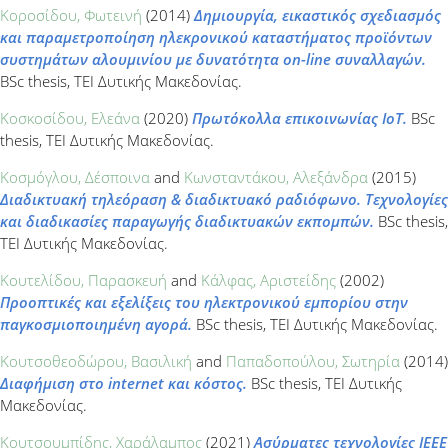
Κοροσίδου, Φωτεινή
(2014)
Δημιουργία, εικαστικός σχεδιασμός
και παραμετροποίηση ηλεκρονικού καταστήματος προϊόντων
συστημάτων αλουμινίου με δυνατότητα on-line συναλλαγών.
BSc thesis, ΤΕΙ Δυτικής Μακεδονίας.
Κοσκοσίδου, Ελεάνα
(2020)
Πρωτόκολλα επικοινωνίας IoT.
BSc
thesis, ΤΕΙ Δυτικής Μακεδονίας.
Κοσμόγλου, Δέσποινα
and
Κωνσταντάκου, Αλεξάνδρα
(2015)
Διαδικτυακή τηλεόραση & διαδικτυακό ραδιόφωνο. Τεχνολογίες
και διαδικασίες παραγωγής διαδικτυακών εκπομπών.
BSc thesis,
ΤΕΙ Δυτικής Μακεδονίας.
Κουτελίδου, Παρασκευή
and
Κάλφας, Αριστείδης
(2002)
Προοπτικές και εξελίξεις του ηλεκτρονικού εμπορίου στην
παγκοσμιοποιημένη αγορά.
BSc thesis, ΤΕΙ Δυτικής Μακεδονίας.
Κουτσοθεοδώρου, Βασιλική
and
Παπαδοπούλου, Σωτηρία
(2014)
Διαφήμιση στο internet και κόστος.
BSc thesis, ΤΕΙ Δυτικής
Μακεδονίας.
Κουτσουμπίδης, Χαράλαμπος
(2021)
Ασύρματες τεχνολογίες ΙΕΕΕ