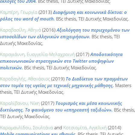
εκλογές του 2004.
BSc thesis, ΤΕΙ Δυτικής Μακεδονίας.
Καμπέρη, Γεωργία
(2013)
Διαφήμιση και κοινωνικά δίκτυα: ο
ρόλος του word of mouth.
BSc thesis, ΤΕΙ Δυτικής Μακεδονίας.
Καραβασίλη, Αθηνά
(2016)
Αξιολόγηση του περιεχομένου των
ιστοσελίδων των ελληνικών επιχειρήσεων.
BSc thesis, ΤΕΙ
Δυτικής Μακεδονίας.
Καραγιάννη, Ευαγγελία-Μελαχροινή
(2017)
Αποδοτικότητα
επικοινωνιακών στρατηγικών στο Twitter υποψηφίων
πολιτικών.
BSc thesis, ΤΕΙ Δυτικής Μακεδονίας.
Καραδαγλής, Αθανάσιος
(2019)
Το Διαδίκτυο των πραγμάτων
στον τομέα της υγείας με τεχνικές μηχανικής μάθησης.
Masters
thesis, ΤΕΙ Δυτικής Μακεδονίας.
Καραλίβανου, Νίκη
(2017)
Τουρισμός και μέσα κοινωνικής
δικτύωσης. Το φαινόμενο του «επηρεαστή ταξιδιών».
BSc thesis,
ΤΕΙ Δυτικής Μακεδονίας.
Καραμανλίδου, Σουλτάνα
and
Κοτσιομίτα, Αγγελική
(2014)
Mobile communications και εθισμός.
BSc thesis, ΤΕΙ Δυτικής