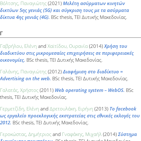
Βόλτσης, Παναγιώτης
(2021)
Μελέτη ασύρματων κινητών
δικτύων 5ης γενιάς (5G) και σύγκριση τους με τα ασύρματα
δίκτυα 4ης γενιάς (4G).
BSc thesis, ΤΕΙ Δυτικής Μακεδονίας.
Γ
Γαβρήλου, Ελένη
and
Χαϊτίδου, Ουρανία
(2014)
Χρήση του
διαδικτύου στις μικρομεσαίες επιχειρήσεις σε περιφερειακές
οικονομίες.
BSc thesis, ΤΕΙ Δυτικής Μακεδονίας.
Γαλάνης, Παναγιώτης
(2012)
Διαφήμιση στο διαδίκτυο =
Advertising on the web.
BSc thesis, ΤΕΙ Δυτικής Μακεδονίας.
Γαλατάς, Χρήστος
(2011)
Web operating system – WebOS.
BSc
thesis, ΤΕΙ Δυτικής Μακεδονίας.
Γερμετζίδη, Ελένη
and
Δρετουλάκη, Ειρήνη
(2013)
Το facebook
ως εργαλείο προεκλογικής εκστρατείας στις εθνικές εκλογές του
2012.
BSc thesis, ΤΕΙ Δυτικής Μακεδονίας.
Γεροκώστας, Δημήτριος
and
Γναφάκης, Μιχαήλ
(2014)
Σύστημα
διαχείρισης περιπτέρου.
BSc thesis, ΤΕΙ Δυτικής Μακεδονίας.