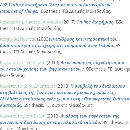
802.11ah σε συστήματα “Διαδικτύου των Αντικειμένων”
(Internet of Τhings).
BSc thesis, ΤΕΙ Δυτικής Μακεδονίας.
Κρασαδάκη, Αικατερίνη-Μαρία
(2017)
On-line διαφήμιση.
BSc
thesis, ΤΕΙ Δυτικής Μακεδονίας.
Κρητικός, Νικήτας
(2003)
Η επίδραση και η προοπτική του
διαδικτύου για τις επιχειρήσεις τουρισμού στην Ελλάδα.
BSc
thesis, ΤΕΙ Δυτικής Μακεδονίας.
Κυρκουτάκη, Κορνηλία
(2019)
Διερεύνηση της συχνότητας και
των αιτίων χρήσης των ψηφιακών μέσων.
BSc thesis, ΤΕΙ Δυτικής
Μακεδονίας.
Κωνσταντινίδης, Δημήτριος
(2018)
Η συμβολή του διαδικτύου
στη βελτίωση της ζωής των κατοίκων μικρών χωριών της
Ελλάδας: η περίπτωση ενός χωριού στην Περιφερειακή Ενότητα
Καστοριάς.
BSc thesis, ΤΕΙ Δυτικής Μακεδονίας.
Κωνσταντόγλου, Ελένη
(2012)
Ανάλυση των εκφάνσεων της
κοινωνικής δικτύωσης σε επαγγελματικό επίπεδο.
BSc thesis, ΤΕΙ
Δυτικής Μακεδονίας.