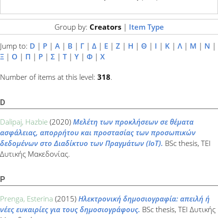
Group by:
Creators
|
Item Type
Jump to:
D
|
P
|
Α
|
Β
|
Γ
|
Δ
|
Ε
|
Ζ
|
Η
|
Θ
|
Ι
|
Κ
|
Λ
|
Μ
|
Ν
|
Ξ
|
Ο
|
Π
|
Ρ
|
Σ
|
Τ
|
Υ
|
Φ
|
Χ
Number of items at this level:
318
.
D
Dalipaj, Hazbie
(2020)
Μελέτη των προκλήσεων σε θέματα
ασφάλειας, απορρήτου και προστασίας των προσωπικών
δεδομένων στο Διαδίκτυο των Πραγμάτων (IoT).
BSc thesis, ΤΕΙ
Δυτικής Μακεδονίας.
P
Prenga, Esterina
(2015)
Ηλεκτρονική δημοσιογραφία: απειλή ή
νέες ευκαιρίες για τους δημοσιογράφους.
BSc thesis, ΤΕΙ Δυτικής