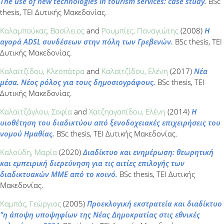
The use of new technologies in tourism services: case study.
BSc
thesis, ΤΕΙ Δυτικής Μακεδονίας.
Καλαμπούκας, Βασίλειος
and
Ρουμπίες, Παναγιώτης
(2008)
Η
αγορά ADSL συνδέσεων στην πόλη των Γρεβενών.
BSc thesis, ΤΕΙ
Δυτικής Μακεδονίας.
Καλαϊτζίδου, Κλεοπάτρα
and
Καλαϊτζίδου, Ελένη
(2017)
Νέα
μέσα. Νέος ρόλος για τους δημοσιογράφους.
BSc thesis, ΤΕΙ
Δυτικής Μακεδονίας.
Καλαϊτζόγλου, Σοφία
and
Χατζηαγαπίδου, Ελένη
(2014)
Η
υιοθέτηση του διαδικτύου από ξενοδοχειακές επιχειρήσεις του
νομού Ημαθίας.
BSc thesis, ΤΕΙ Δυτικής Μακεδονίας.
Καλούδη, Μαρία
(2020)
Διαδίκτυο και ενημέρωση: θεωρητική
και εμπειρική διερεύνηση για τις αιτίες επιλογής των
διαδικτυακών ΜΜΕ από το κοινό.
BSc thesis, ΤΕΙ Δυτικής
Μακεδονίας.
Καμπάς, Γεώργιος
(2005)
Προεκλογική εκστρατεία και διαδίκτυο
"η άποψη υποψηφίων της Νέας Δημοκρατίας στις εθνικές