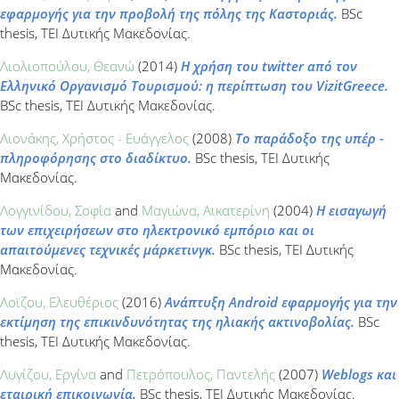
εφαρμογής για την προβολή της πόλης της Καστοριάς.
BSc
thesis, ΤΕΙ Δυτικής Μακεδονίας.
Λιολιοπούλου, Θεανώ
(2014)
Η χρήση του twitter από τον
Eλληνικό Oργανισμό Tουρισμού: η περίπτωση του VizitGreece.
BSc thesis, ΤΕΙ Δυτικής Μακεδονίας.
Λιονάκης, Χρήστος - Ευάγγελος
(2008)
Το παράδοξο της υπέρ -
πληροφόρησης στο διαδίκτυο.
BSc thesis, ΤΕΙ Δυτικής
Μακεδονίας.
Λογγινίδου, Σοφία
and
Μαγιώνα, Αικατερίνη
(2004)
Η εισαγωγή
των επιχειρήσεων στο ηλεκτρονικό εμπόριο και οι
απαιτούμενες τεχνικές μάρκετινγκ.
BSc thesis, ΤΕΙ Δυτικής
Μακεδονίας.
Λοϊζου, Ελευθέριος
(2016)
Ανάπτυξη Android εφαρμογής για την
εκτίμηση της επικινδυνότητας της ηλιακής ακτινοβολίας.
BSc
thesis, ΤΕΙ Δυτικής Μακεδονίας.
Λυγίζου, Εργίνα
and
Πετρόπουλος, Παντελής
(2007)
Weblogs και
εταιρική επικοινωνία.
BSc thesis, ΤΕΙ Δυτικής Μακεδονίας.