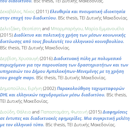
του διαδικτύου.
BSc thesis, ΤΕΙ Δυτικής Μακεδονίας.
Δεκαβάλος, Νίκος
(2011)
Ελευθερία και πνευματική ιδιοκτησία
στην εποχή του διαδικτύου.
BSc thesis, ΤΕΙ Δυτικής Μακεδονίας.
Δελιτζάκη, Θεοπίστη
and
Μπαρμπαρήγου, Μαρία-Εμμανουέλα
(2015)
Διαδίκτυο και πολιτική:η χρήση των μέσων κοινωνικής
δικτύωσης από τους βουλευτές του ελληνικού κοινοβουλίου.
BSc thesis, ΤΕΙ Δυτικής Μακεδονίας.
Δερβίση, Χρυσαυγή
(2016)
Διαδικτυακή πύλη με πολυμεσικό
περιεχόμενο για την παρουσίαση των δραστηριοτήτων και των
υπηρεσιών του Δήμου Αμπελοκήπων-Μενεμένης με τη χρήση
του google maps.
BSc thesis, ΤΕΙ Δυτικής Μακεδονίας.
Δημοπούλου, Ειρήνη
(2002)
Παρακολούθηση ταχυμεταφορών
DHL και ελληνικών ταχυδρομείων μέσω διαδικτύου.
BSc thesis,
ΤΕΙ Δυτικής Μακεδονίας.
Διούδη, Θάλεια
and
Παπασταμάτη, Φωτεινή
(2015)
Διαφημίσεις
σε έντυπες και διαδικτυακές εφημερίδες. Μια συγκριτική μελέτη
με τον ελληνικό τύπο.
BSc thesis, ΤΕΙ Δυτικής Μακεδονίας.