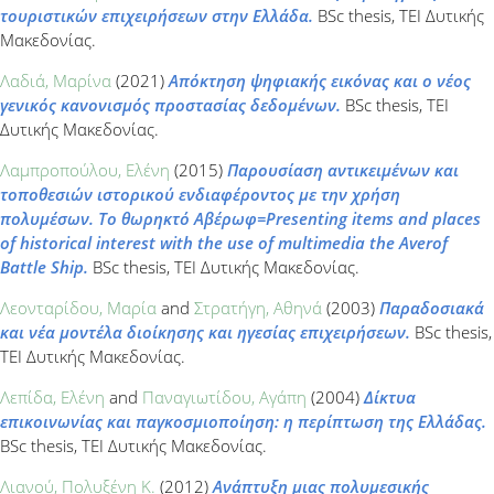
τουριστικών επιχειρήσεων στην Ελλάδα.
BSc thesis, ΤΕΙ Δυτικής
Μακεδονίας.
Λαδιά, Μαρίνα
(2021)
Απόκτηση ψηφιακής εικόνας και ο νέος
γενικός κανονισμός προστασίας δεδομένων.
BSc thesis, ΤΕΙ
Δυτικής Μακεδονίας.
Λαμπροπούλου, Ελένη
(2015)
Παρουσίαση αντικειμένων και
τοποθεσιών ιστορικού ενδιαφέροντος με την χρήση
πολυμέσων. Το θωρηκτό Αβέρωφ=Presenting items and places
of historical interest with the use of multimedia the Averof
Battle Ship.
BSc thesis, ΤΕΙ Δυτικής Μακεδονίας.
Λεονταρίδου, Μαρία
and
Στρατήγη, Αθηνά
(2003)
Παραδοσιακά
και νέα μοντέλα διοίκησης και ηγεσίας επιχειρήσεων.
BSc thesis,
ΤΕΙ Δυτικής Μακεδονίας.
Λεπίδα, Ελένη
and
Παναγιωτίδου, Αγάπη
(2004)
Δίκτυα
επικοινωνίας και παγκοσμιοποίηση: η περίπτωση της Ελλάδας.
BSc thesis, ΤΕΙ Δυτικής Μακεδονίας.
Λιανού, Πολυξένη Κ.
(2012)
Ανάπτυξη μιας πολυμεσικής