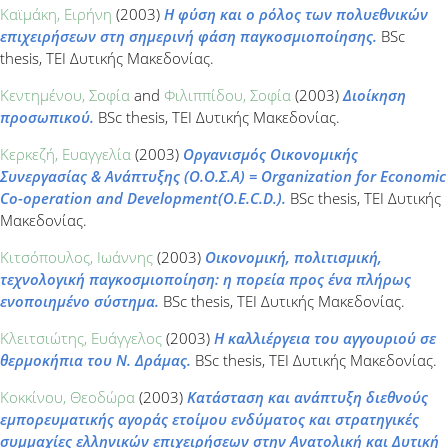
Καϊμάκη, Ειρήνη
(2003)
Η φύση και ο ρόλος των πολυεθνικών
επιχειρήσεων στη σημερινή φάση παγκοσμιοποίησης.
BSc
thesis, ΤΕΙ Δυτικής Μακεδονίας.
Κεντημένου, Σοφία
and
Φιλιππίδου, Σοφία
(2003)
Διοίκηση
προσωπικού.
BSc thesis, ΤΕΙ Δυτικής Μακεδονίας.
Κερκεζή, Ευαγγελία
(2003)
Οργανισμός Οικονομικής
Συνεργασίας & Ανάπτυξης (Ο.Ο.Σ.Α) = Organization for Economic
Co-operation and Development(O.E.C.D.).
BSc thesis, ΤΕΙ Δυτικής
Μακεδονίας.
Κιτσόπουλος, Ιωάννης
(2003)
Οικονομική, πολιτισμική,
τεχνολογική παγκοσμιοποίηση: η πορεία προς ένα πλήρως
ενοποιημένο σύστημα.
BSc thesis, ΤΕΙ Δυτικής Μακεδονίας.
Κλειτσιώτης, Ευάγγελος
(2003)
Η καλλιέργεια του αγγουριού σε
θερμοκήπια του Ν. Δράμας.
BSc thesis, ΤΕΙ Δυτικής Μακεδονίας.
Κοκκίνου, Θεοδώρα
(2003)
Κατάσταση και ανάπτυξη διεθνούς
εμπορευματικής αγοράς ετοίμου ενδύματος και στρατηγικές
συμμαχίες ελληνικών επιχειρήσεων στην Ανατολική και Δυτική