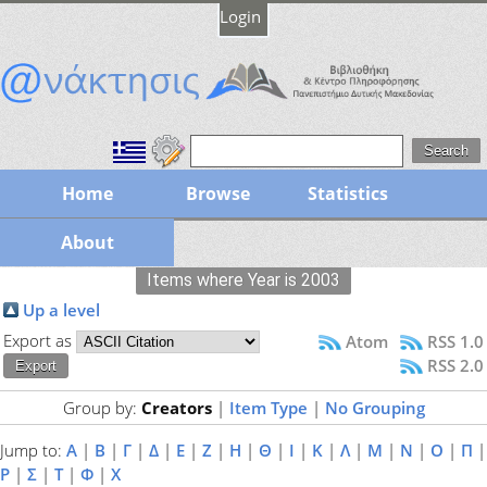
Login
Home
Browse
Statistics
About
Items where Year is 2003
Up a level
Export as
Atom
RSS 1.0
RSS 2.0
Group by:
Creators
|
Item Type
|
No Grouping
Jump to:
Α
|
Β
|
Γ
|
Δ
|
Ε
|
Ζ
|
Η
|
Θ
|
Ι
|
Κ
|
Λ
|
Μ
|
Ν
|
Ο
|
Π
|
Ρ
|
Σ
|
Τ
|
Φ
|
Χ