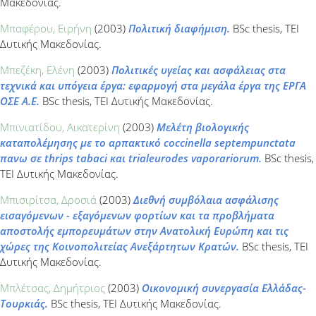
Μακεδονίας.
Μπαφέρου, Ειρήνη
(2003)
Πολιτική διαφήμιση.
BSc thesis, ΤΕΙ
Δυτικής Μακεδονίας.
Μπεζέκη, Ελένη
(2003)
Πολιτικές υγείας και ασφάλειας στα
τεχνικά και υπόγεια έργα: εφαρμογή στα μεγάλα έργα της ΕΡΓΑ
ΟΣΕ Α.Ε.
BSc thesis, ΤΕΙ Δυτικής Μακεδονίας.
Μπινιατίδου, Αικατερίνη
(2003)
Μελέτη βιολογικής
καταπολέμησης με το αρπακτικό coccinella septempunctata
πανω σε thrips tabaci και trialeurodes vaporariorum.
BSc thesis,
ΤΕΙ Δυτικής Μακεδονίας.
Μπισιρίτσα, Δροσιά
(2003)
Διεθνή συμβόλαια ασφάλισης
εισαγόμενων - εξαγόμενων φορτίων και τα προβλήματα
αποστολής εμπορευμάτων στην Ανατολική Ευρώπη και τις
χώρες της Κοινοπολιτείας Ανεξάρτητων Κρατών.
BSc thesis, ΤΕΙ
Δυτικής Μακεδονίας.
Μπλέτσας, Δημήτριος
(2003)
Οικονομική συνεργασία Ελλάδας-
Τουρκιάς.
BSc thesis, ΤΕΙ Δυτικής Μακεδονίας.