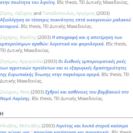
στην ποιότητα του λιγνίτη.
BSc thesis, ΤΕΙ Δυτικής Μακεδονίας.
Ζήσης, Λάζαρος
and
Παπαδόπουλος, Αργύριος
(2003)
Αξιολόγηση σε τέσσερις πυκνότητες επτά οικογενειών μαλακού
σιταριού.
BSc thesis, ΤΕΙ Δυτικής Μακεδονίας.
Ζαχάρης, Βασίλης
(2003)
Η απογραφή και η αποτίμηση των
εμπορεύσιμων αγαθών: λογιστικά και φορολογικά.
BSc thesis,
ΤΕΙ Δυτικής Μακεδονίας.
Ζησίμου, Αργυρούλα
(2003)
Οι διεθνείς εμπορευματικές ροές
των αγροτικών προϊόντων και οι εξαγωγικές δραστηριότητες
της Ευρωπαϊκής Ένωσης στην παγκόσμια αγορά.
BSc thesis, ΤΕΙ
Δυτικής Μακεδονίας.
Ζούγρου, Νίκη
(2003)
Εχθροί και ασθένειες του βαμβακιού στο
Νομό Λαρίσης.
BSc thesis, ΤΕΙ Δυτικής Μακεδονίας.
Η
Ηλιάδης, Μιλτιάδης
(2003)
Λιγνίτης και λοιπά στερεά καύσιμα
της χώρας μας : παρούσα κατάσταση και προοπτικές.
BSc thesis,