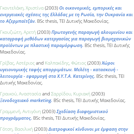
Γκοντελάκη, Χριστίνα
(2003)
Οι οικονομικές, εμπορικές και
ενεργειακές σχέσεις της Ελλάδας με τη Ρωσία, την Ουκρανία και
το Αζερμπαϊτζάν.
BSc thesis, ΤΕΙ Δυτικής Μακεδονίας.
Γκουζιώτη, Αρετή
(2003)
Πρωτογενής παραγωγή αλουμινίου και
καταγραφή μεθόδων κατεργασίας για παραγωγή βιομηχανικών
προϊόντων με πλαστική παραμόρφωση.
BSc thesis, ΤΕΙ Δυτικής
Μακεδονίας.
Γρίβας, Αστέριος
and
Καλπακίδης, Φώτιος
(2003)
Χώροι
υγειονομικής ταφής απορριμάτων. Μελέτη - κατασκευή -
λειτουργία - εφαρμογή στα Χ.Υ.Τ.Α. Κατερίνης.
BSc thesis, ΤΕΙ
Δυτικής Μακεδονίας.
Γραικού, Αναστασία
and
Σαρρίδου, Κυριακή
(2003)
Ξενοδοχειακό marketing.
BSc thesis, ΤΕΙ Δυτικής Μακεδονίας.
Γραμμενή, Αντιγόνη
(2003)
Σχεδίαση διαφημιστικού
προγράμματος.
BSc thesis, ΤΕΙ Δυτικής Μακεδονίας.
Γότση, Βασιλική
(2003)
Διατροφικοί κίνδυνοι με έμφαση στην