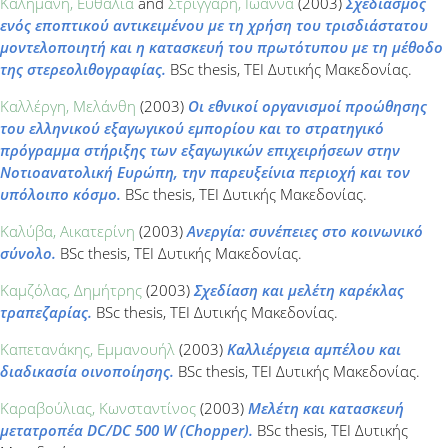
Καλημάνη, Ευθαλία
and
Στρίγγαρη, Ιωάννα
(2003)
Σχεδιασμός
ενός εποπτικού αντικειμένου με τη χρήση του τρισδιάστατου
μοντελοποιητή και η κατασκευή του πρωτότυπου με τη μέθοδο
της στερεολιθογραφίας.
BSc thesis, ΤΕΙ Δυτικής Μακεδονίας.
Καλλέργη, Μελάνθη
(2003)
Οι εθνικοί οργανισμοί προώθησης
του ελληνικού εξαγωγικού εμπορίου και το στρατηγικό
πρόγραμμα στήριξης των εξαγωγικών επιχειρήσεων στην
Νοτιοανατολική Ευρώπη, την παρευξείνια περιοχή και τον
υπόλοιπο κόσμο.
BSc thesis, ΤΕΙ Δυτικής Μακεδονίας.
Καλύβα, Αικατερίνη
(2003)
Ανεργία: συνέπειες στο κοινωνικό
σύνολο.
BSc thesis, ΤΕΙ Δυτικής Μακεδονίας.
Καμζόλας, Δημήτρης
(2003)
Σχεδίαση και μελέτη καρέκλας
τραπεζαρίας.
BSc thesis, ΤΕΙ Δυτικής Μακεδονίας.
Καπετανάκης, Εμμανουήλ
(2003)
Καλλιέργεια αμπέλου και
διαδικασία οινοποίησης.
BSc thesis, ΤΕΙ Δυτικής Μακεδονίας.
Καραβούλιας, Κωνσταντίνος
(2003)
Μελέτη και κατασκευή
μετατροπέα DC/DC 500 W (Chopper).
BSc thesis, ΤΕΙ Δυτικής