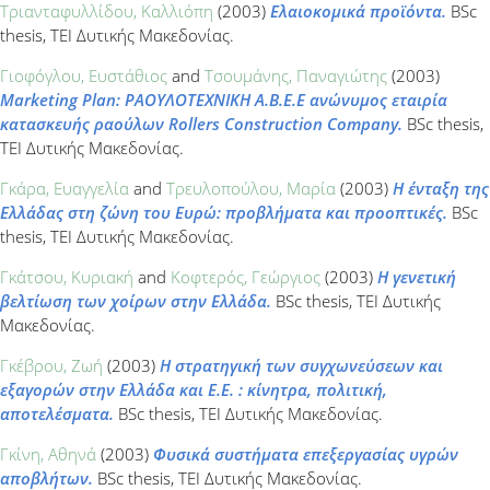
Τριανταφυλλίδου, Καλλιόπη
(2003)
Ελαιοκομικά προϊόντα.
BSc
thesis, ΤΕΙ Δυτικής Μακεδονίας.
Γιοφόγλου, Ευστάθιος
and
Τσουμάνης, Παναγιώτης
(2003)
Marketing Plan: ΡΑΟΥΛΟΤΕΧΝΙΚΗ Α.Β.Ε.Ε ανώνυμος εταιρία
κατασκευής ραούλων Rollers Construction Company.
BSc thesis,
ΤΕΙ Δυτικής Μακεδονίας.
Γκάρα, Ευαγγελία
and
Τρευλοπούλου, Μαρία
(2003)
Η ένταξη της
Ελλάδας στη ζώνη του Ευρώ: προβλήματα και προοπτικές.
BSc
thesis, ΤΕΙ Δυτικής Μακεδονίας.
Γκάτσου, Κυριακή
and
Κοφτερός, Γεώργιος
(2003)
Η γενετική
βελτίωση των χοίρων στην Ελλάδα.
BSc thesis, ΤΕΙ Δυτικής
Μακεδονίας.
Γκέβρου, Ζωή
(2003)
Η στρατηγική των συγχωνεύσεων και
εξαγορών στην Ελλάδα και Ε.Ε. : κίνητρα, πολιτική,
αποτελέσματα.
BSc thesis, ΤΕΙ Δυτικής Μακεδονίας.
Γκίνη, Αθηνά
(2003)
Φυσικά συστήματα επεξεργασίας υγρών
αποβλήτων.
BSc thesis, ΤΕΙ Δυτικής Μακεδονίας.