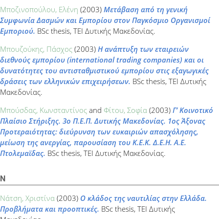
Μποζινοπούλου, Ελένη
(2003)
Μετάβαση από τη γενική
Συμφωνία Δασμών και Εμπορίου στον Παγκόσμιο Οργανισμοί
Εμποριού.
BSc thesis, ΤΕΙ Δυτικής Μακεδονίας.
Μπουζούκης, Πάσχος
(2003)
Η ανάπτυξη των εταιρειών
διεθνούς εμπορίου (international trading companies) και οι
δυνατότητες του αντισταθμιστικού εμπορίου στις εξαγωγικές
δράσεις των ελληνικών επιχειρήσεων.
BSc thesis, ΤΕΙ Δυτικής
Μακεδονίας.
Μπούσδας, Κωνσταντίνος
and
Φίτου, Σοφία
(2003)
Γ’ Κοινοτικό
Πλαίσιο Στήριξης. 3ο Π.Ε.Π. Δυτικής Μακεδονίας. 1ος Άξονας
Προτεραιότητας: διεύρυνση των ευκαιριών απασχόλησης,
μείωση της ανεργίας, παρουσίαση του Κ.Ε.Κ. Δ.Ε.Η. Α.Ε.
Πτολεμαϊδας.
BSc thesis, ΤΕΙ Δυτικής Μακεδονίας.
Ν
Νάτση, Χριστίνα
(2003)
Ο κλάδος της ναυτιλίας στην Ελλάδα.
Προβλήματα και προοπτικές.
BSc thesis, ΤΕΙ Δυτικής