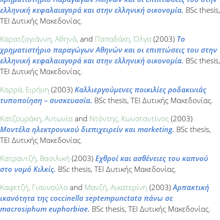
ελληνική κεφαλαιαγορά και στην ελληνική οικονομία.
BSc thesis,
ΤΕΙ Δυτικής Μακεδονίας.
Καρατζογιάννη, Αθηνά,
and
Παπαδάκη, Όλγα
(2003)
Το
χρηματιστήριο παραγώγων Αθηνών και οι επιπτώσεις του στην
ελληνική κεφαλαιαγορά και στην ελληνική οικονομία.
BSc thesis,
ΤΕΙ Δυτικής Μακεδονίας.
Καρρά, Ειρήνη
(2003)
Καλλιεργούμενες ποικιλίες ροδακινιάς
τυποποίηση – συσκευασία.
BSc thesis, ΤΕΙ Δυτικής Μακεδονίας.
Κατζουράκη, Αντωνία
and
Ντόντης, Κωνσταντίνος
(2003)
Μοντέλα ηλεκτρονικού διεπιχειρείν και marketing.
BSc thesis,
ΤΕΙ Δυτικής Μακεδονίας.
Κατραντζή, Βασιλική
(2003)
Εχθροί και ασθένειες του καπνού
στο νομό Κιλκίς.
BSc thesis, ΤΕΙ Δυτικής Μακεδονίας.
Καφετζή, Γιαννούλα
and
Μανζή, Αικατερίνη
(2003)
Αρπακτική
ικανότητα της coccinella septempunctata πάνω σε
macrosiphum euphorbiae.
BSc thesis, ΤΕΙ Δυτικής Μακεδονίας.