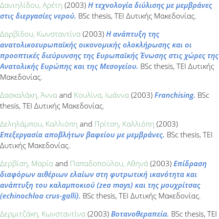
Δανιηλίδου, Αρέτη
(2003)
Η τεχνολογία διύλισης με μεμβράνες
στις διεργασίες νερού.
BSc thesis, ΤΕΙ Δυτικής Μακεδονίας.
Δαρβίδου, Κωνσταντίνα
(2003)
Η ανάπτυξη της
ανατολικοευρωπαϊκής οικονομικής ολοκλήρωσης και οι
προοπτικές διεύρυνσης της Ευρωπαϊκής Ένωσης στις χώρες της
Ανατολικής Ευρώπης και της Μεσογείου.
BSc thesis, ΤΕΙ Δυτικής
Μακεδονίας.
Δασκαλάκη, Άννα
and
Κουλίνα, Ιωάννα
(2003)
Franchising.
BSc
thesis, ΤΕΙ Δυτικής Μακεδονίας.
Δεληλάμπου, Καλλιόπη
and
Πρίτση, Καλλιόπη
(2003)
Επεξεργασία αποβλήτων βαφείου με μεμβράνες.
BSc thesis, ΤΕΙ
Δυτικής Μακεδονίας.
Δερβίση, Μαρία
and
Παπαδοπούλου, Αθηνά
(2003)
Επίδραση
διαφόρων αιθέριων ελαίων στη φυτρωτική ικανότητα και
ανάπτυξη του καλαμποκιού (zea mays) και της μουχρίτσας
(echinochloa crus-galli).
BSc thesis, ΤΕΙ Δυτικής Μακεδονίας.
Δερμιτζάκη, Κωνσταντίνα
(2003)
Βοτανοθεραπεία.
BSc thesis, ΤΕΙ