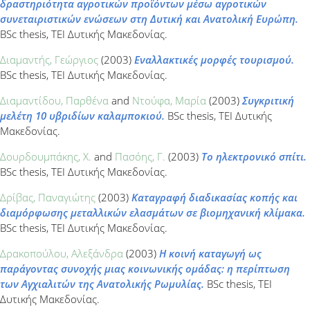
δραστηριότητα αγροτικών προϊόντων μέσω αγροτικών
συνεταιριστικών ενώσεων στη Δυτική και Ανατολική Ευρώπη.
BSc thesis, ΤΕΙ Δυτικής Μακεδονίας.
Διαμαντής, Γεώργιος
(2003)
Εναλλακτικές μορφές τουρισμού.
BSc thesis, ΤΕΙ Δυτικής Μακεδονίας.
Διαμαντίδου, Παρθένα
and
Ντούφα, Μαρία
(2003)
Συγκριτική
μελέτη 10 υβριδίων καλαμποκιού.
BSc thesis, ΤΕΙ Δυτικής
Μακεδονίας.
Δουρδουμπάκης, Χ.
and
Πασόης, Γ.
(2003)
Το ηλεκτρονικό σπίτι.
BSc thesis, ΤΕΙ Δυτικής Μακεδονίας.
Δρίβας, Παναγιώτης
(2003)
Καταγραφή διαδικασίας κοπής και
διαμόρφωσης μεταλλικών ελασμάτων σε βιομηχανική κλίμακα.
BSc thesis, ΤΕΙ Δυτικής Μακεδονίας.
Δρακοπούλου, Αλεξάνδρα
(2003)
Η κοινή καταγωγή ως
παράγοντας συνοχής μιας κοινωνικής ομάδας: η περίπτωση
των Αγχιαλιτών της Ανατολικής Ρωμυλίας.
BSc thesis, ΤΕΙ
Δυτικής Μακεδονίας.