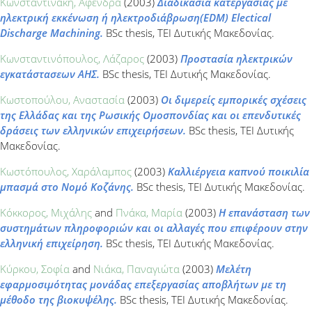
Κωνσταντινάκη, Αφένδρα
(2003)
Διαδικασία κατεργασίας με
ηλεκτρική εκκένωση ή ηλεκτροδιάβρωση(ΕDM) Electical
Discharge Machining.
BSc thesis, ΤΕΙ Δυτικής Μακεδονίας.
Κωνσταντινόπουλος, Λάζαρος
(2003)
Προστασία ηλεκτρικών
εγκατάστασεων ΑΗΣ.
BSc thesis, ΤΕΙ Δυτικής Μακεδονίας.
Κωστοπούλου, Αναστασία
(2003)
Οι διμερείς εμπορικές σχέσεις
της Ελλάδας και της Ρωσικής Ομοσπονδίας και οι επενδυτικές
δράσεις των ελληνικών επιχειρήσεων.
BSc thesis, ΤΕΙ Δυτικής
Μακεδονίας.
Κωστόπουλος, Χαράλαμπος
(2003)
Καλλιέργεια καπνού ποικιλία
μπασμά στο Νομό Κοζάνης.
BSc thesis, ΤΕΙ Δυτικής Μακεδονίας.
Κόκκορος, Μιχάλης
and
Πνάκα, Μαρία
(2003)
Η επανάσταση των
συστημάτων πληροφοριών και οι αλλαγές που επιφέρουν στην
ελληνική επιχείρηση.
BSc thesis, ΤΕΙ Δυτικής Μακεδονίας.
Κύρκου, Σοφία
and
Νιάκα, Παναγιώτα
(2003)
Mελέτη
εφαρμοσιμότητας μονάδας επεξεργασίας αποβλήτων με τη
μέθοδο της βιοκυψέλης.
BSc thesis, ΤΕΙ Δυτικής Μακεδονίας.