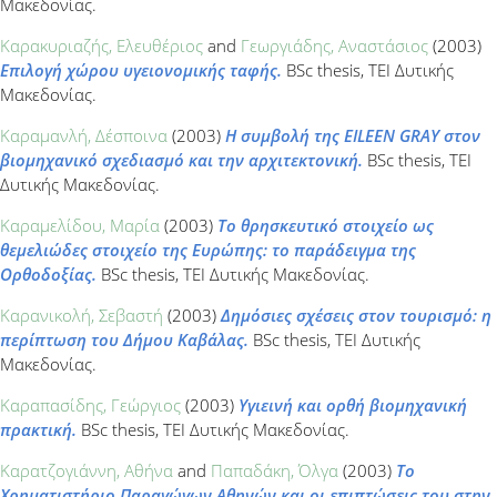
Μακεδονίας.
Καρακυριαζής, Ελευθέριος
and
Γεωργιάδης, Αναστάσιος
(2003)
Επιλογή χώρου υγειονομικής ταφής.
BSc thesis, ΤΕΙ Δυτικής
Μακεδονίας.
Καραμανλή, Δέσποινα
(2003)
Η συμβολή της EILEEN GRAY στον
βιομηχανικό σχεδιασμό και την αρχιτεκτονική.
BSc thesis, ΤΕΙ
Δυτικής Μακεδονίας.
Καραμελίδου, Μαρία
(2003)
Το θρησκευτικό στοιχείο ως
θεμελιώδες στοιχείο της Ευρώπης: το παράδειγμα της
Ορθοδοξίας.
BSc thesis, ΤΕΙ Δυτικής Μακεδονίας.
Καρανικολή, Σεβαστή
(2003)
Δημόσιες σχέσεις στον τουρισμό: η
περίπτωση του Δήμου Καβάλας.
BSc thesis, ΤΕΙ Δυτικής
Μακεδονίας.
Καραπασίδης, Γεώργιος
(2003)
Υγιεινή και ορθή βιομηχανική
πρακτική.
BSc thesis, ΤΕΙ Δυτικής Μακεδονίας.
Καρατζογιάννη, Αθήνα
and
Παπαδάκη, Όλγα
(2003)
Το
Χρηματιστήριο Παραγώγων Αθηνών και οι επιπτώσεις του στην