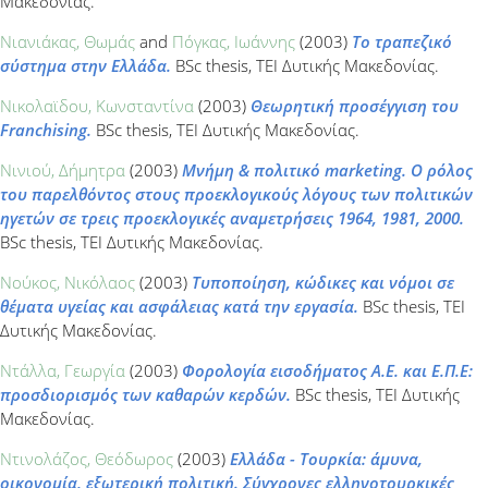
Μακεδονίας.
Νιανιάκας, Θωμάς
and
Πόγκας, Ιωάννης
(2003)
Το τραπεζικό
σύστημα στην Ελλάδα.
BSc thesis, ΤΕΙ Δυτικής Μακεδονίας.
Νικολαϊδου, Κωνσταντίνα
(2003)
Θεωρητική προσέγγιση του
Franchising.
BSc thesis, ΤΕΙ Δυτικής Μακεδονίας.
Νινιού, Δήμητρα
(2003)
Μνήμη & πολιτικό marketing. Ο ρόλος
του παρελθόντος στους προεκλογικούς λόγους των πολιτικών
ηγετών σε τρεις προεκλογικές αναμετρήσεις 1964, 1981, 2000.
BSc thesis, ΤΕΙ Δυτικής Μακεδονίας.
Νούκος, Νικόλαος
(2003)
Τυποποίηση, κώδικες και νόμοι σε
θέματα υγείας και ασφάλειας κατά την εργασία.
BSc thesis, ΤΕΙ
Δυτικής Μακεδονίας.
Ντάλλα, Γεωργία
(2003)
Φορολογία εισοδήματος Α.Ε. και Ε.Π.Ε:
προσδιορισμός των καθαρών κερδών.
BSc thesis, ΤΕΙ Δυτικής
Μακεδονίας.
Ντινολάζος, Θεόδωρος
(2003)
Ελλάδα - Τουρκία: άμυνα,
οικονομία, εξωτερική πολιτική. Σύγχρονες ελληνοτουρκικές