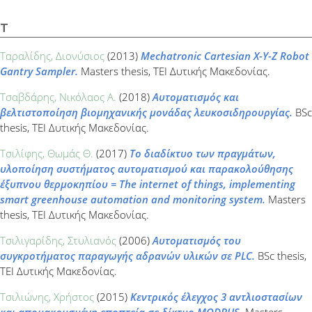
Τ
Ταραλίδης, Διονύσιος
(2013)
Mechatronic Cartesian X-Y-Z Robot
Gantry Sampler.
Masters thesis, ΤΕΙ Δυτικής Μακεδονίας.
Τσαβδάρης, Νικόλαος Α.
(2018)
Αυτοματισμός και
βελτιστοποίηση βιομηχανικής μονάδας λευκοσιδηρουργίας.
BSc
thesis, ΤΕΙ Δυτικής Μακεδονίας.
Τσιλίφης, Θωμάς Θ.
(2017)
Το διαδίκτυο των πραγμάτων,
υλοποίηση συστήματος αυτοματισμού και παρακολούθησης
έξυπνου θερμοκηπίου = The internet of things, implementing
smart greenhouse automation and monitoring system.
Masters
thesis, ΤΕΙ Δυτικής Μακεδονίας.
Τσιλιγαρίδης, Στυλιανός
(2006)
Αυτοματισμός του
συγκροτήματος παραγωγής αδρανών υλικών σε PLC.
BSc thesis,
ΤΕΙ Δυτικής Μακεδονίας.
Τσιλιώνης, Χρήστος
(2015)
Κεντρικός έλεγχος 3 αντλιοστασίων
και απομακρυσμένη εποπτεία σε δίκτυο MODBUS.
Masters