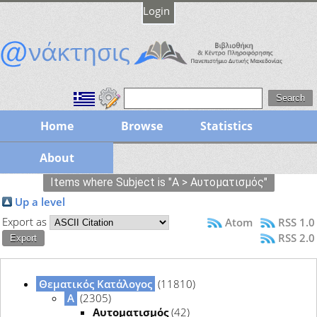
Login
Home
Browse
Statistics
About
Items where Subject is "Α > Αυτοματισμός"
Up a level
Export as
Atom
RSS 1.0
RSS 2.0
Θεματικός Κατάλογος
(11810)
Α
(2305)
Αυτοματισμός
(42)