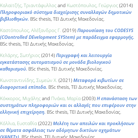
Καλαϊτζής, Τριαντάφυλλος
and
Κωστόπουλος, Γεώργιος
(2014)
Πληροφοριακό σύστημα διαχείρισης συναλλαγών δημοτικών
βιβλιοθηκών.
BSc thesis, ΤΕΙ Δυτικής Μακεδονίας.
Καστόπουλος, Αλέξανδρος Γ.
(2019)
Παρουσίαση του CODESYS
(COontrolled DEvelopment SYStem) με παράδειγμα εφαρμογής.
BSc thesis, ΤΕΙ Δυτικής Μακεδονίας.
Κελάρης, Σωτήριος
(2014)
Περιγραφή και λειτουργία
εγκατάστασης αυτοματισμού σε μονάδα βιολογικού
καθαρισμού.
BSc thesis, ΤΕΙ Δυτικής Μακεδονίας.
Κωνσταντινίδης, Συμεών Χ.
(2021)
Μεταφορά κιβωτίων σε
διαφορετικά επίπεδα.
BSc thesis, ΤΕΙ Δυτικής Μακεδονίας.
Κόκκορος, Μιχάλης
and
Πνάκα, Μαρία
(2003)
Η επανάσταση των
συστημάτων πληροφοριών και οι αλλαγές που επιφέρουν στην
ελληνική επιχείρηση.
BSc thesis, ΤΕΙ Δυτικής Μακεδονίας.
Κόλλια, Ευσταθία
(2022)
Μελέτη των απειλών και προκλήσεων
σε θέματα ασφάλειας των αδόμητων δικτύων οχημάτων
(VANETs).
BSc thesis, ΤΕΙ Δυτικής Μακεδονίας.