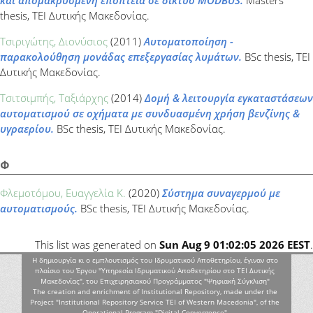
thesis, ΤΕΙ Δυτικής Μακεδονίας.
Τσιριγώτης, Διονύσιος
(2011)
Αυτοματοποίηση -
παρακολούθηση μονάδας επεξεργασίας λυμάτων.
BSc thesis, ΤΕΙ
Δυτικής Μακεδονίας.
Τσιτσιμπής, Ταξιάρχης
(2014)
Δομή & λειτουργία εγκαταστάσεων
αυτοματισμού σε οχήματα με συνδυασμένη χρήση βενζίνης &
υγραερίου.
BSc thesis, ΤΕΙ Δυτικής Μακεδονίας.
Φ
Φλεμοτόμου, Ευαγγελία Κ.
(2020)
Σύστημα συναγερμού με
αυτοματισμούς.
BSc thesis, ΤΕΙ Δυτικής Μακεδονίας.
This list was generated on
Sun Aug 9 01:02:05 2026 EEST
.
Η δημιουργία κι ο εμπλουτισμός του Ιδρυματικού Αποθετηρίου, έγιναν στο
πλαίσιο του Έργου "Υπηρεσία Ιδρυματικού Αποθετηρίου στο ΤΕΙ Δυτικής
Μακεδονίας", του Επιχειρησιακού Προγράμματος "Ψηφιακή Σύγκλιση"
The creation and enrichment of Institutional Repository, made under the
Project "Institutional Repository Service TEI of Western Macedonia", of the
Operational Program "Digital Convergence"