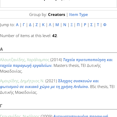
Group by:
Creators
|
Item Type
Jump to:
Α
|
Γ
|
Δ
|
Ζ
|
Κ
|
Λ
|
Μ
|
Ν
|
Ξ
|
Π
|
Ρ
|
Σ
|
Τ
|
Φ
Number of items at this level:
42
.
Α
Αλουτζανίδης, Χαράλαμπος
(2014)
Ταχεία προτυποποίηση και
ταχεία παραγωγή εργαλείων.
Masters thesis, ΤΕΙ Δυτικής
Μακεδονίας.
Αμοιρίδης, Δημήτριος Ν.
(2021)
Έλεγχος συσκευών και
φωτισμού σε οικιακό χώρο με τη χρήση Arduino.
BSc thesis, ΤΕΙ
Δυτικής Μακεδονίας.
Γ
Γερμανίδης, Νικόλαος
(2009)
Αυτοματοποιημένη παραγωγή