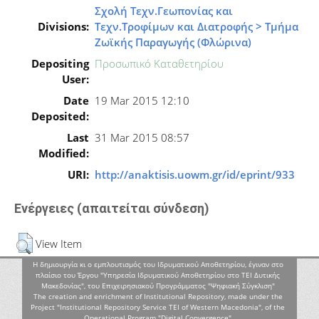
Σχολή Τεχν.Γεωπονίας και
Divisions:
Τεχν.Τροφίμων και Διατροφής > Τμήμα
Ζωϊκής Παραγωγής (Φλώρινα)
Depositing
Προσωπικό Καταθετηρίου
User:
Date
19 Mar 2015 12:10
Deposited:
Last
31 Mar 2015 08:57
Modified:
URI:
http://anaktisis.uowm.gr/id/eprint/933
Ενέργειες (απαιτείται σύνδεση)
View Item
Η δημιουργία κι ο εμπλουτισμός του Ιδρυματικού Αποθετηρίου, έγιναν στο
πλαίσιο του Έργου "Υπηρεσία Ιδρυματικού Αποθετηρίου στο ΤΕΙ Δυτικής
Μακεδονίας", του Επιχειρησιακού Προγράμματος "Ψηφιακή Σύγκλιση"
The creation and enrichment of Institutional Repository, made under the
Project "Institutional Repository Service TEI of Western Macedonia", of the
Operational Program "Digital Convergence"