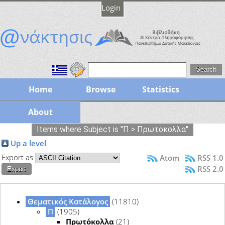
Login
Home
Browse
Statistics
About
Items where Subject is "Π > Πρωτόκολλα"
Up a level
Export as
Atom
RSS 1.0
RSS 2.0
Θεματικός Κατάλογος
(11810)
Π
(1905)
Πρωτόκολλα
(21)