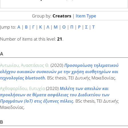
Group by:
Creators
|
Item Type
Jump to:
Α
|
Β
|
Γ
|
Κ
|
Λ
|
Μ
|
Ο
|
Π
|
Ρ
|
Σ
|
Τ
Number of items at this level:
21
.
Α
Αντωνίου, Αναστάσιος Θ.
(2020)
Προσομοίωση τηλεματικού
ελέγχου οικιακών συσκευών με την χρήση αισθητηρίων και
τεχνολογίας bluetooth.
BSc thesis, ΤΕΙ Δυτικής Μακεδονίας.
Αχθοφορίδου, Ευτυχία
(2020)
Μελέτη των απειλών και
προκλήσεων σε θέματα ασφάλειας του Διαδικτύου των
Πραγμάτων (ΙοΤ) στις έξυπνες πόλεις.
BSc thesis, ΤΕΙ Δυτικής
Μακεδονίας.
Β