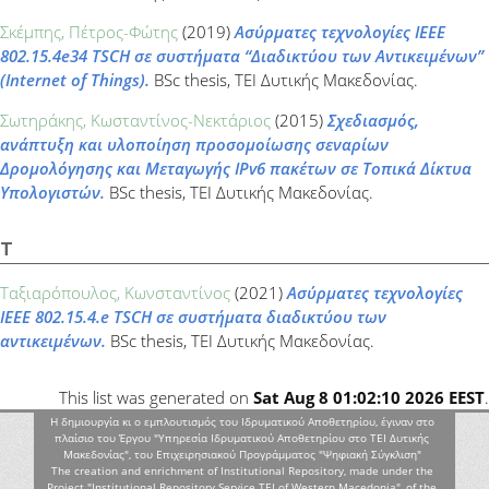
Σκέμπης, Πέτρος-Φώτης
(2019)
Ασύρματες τεχνολογίες IEEE
802.15.4e34 TSCH σε συστήματα “Διαδικτύου των Αντικειμένων”
(Internet of Things).
BSc thesis, ΤΕΙ Δυτικής Μακεδονίας.
Σωτηράκης, Κωσταντίνος-Νεκτάριος
(2015)
Σχεδιασμός,
ανάπτυξη και υλοποίηση προσομοίωσης σεναρίων
Δρομολόγησης και Μεταγωγής IPv6 πακέτων σε Τοπικά Δίκτυα
Υπολογιστών.
BSc thesis, ΤΕΙ Δυτικής Μακεδονίας.
Τ
Ταξιαρόπουλος, Κωνσταντίνος
(2021)
Ασύρματες τεχνολογίες
IEEE 802.15.4.e TSCH σε συστήματα διαδικτύου των
αντικειμένων.
BSc thesis, ΤΕΙ Δυτικής Μακεδονίας.
This list was generated on
Sat Aug 8 01:02:10 2026 EEST
.
Η δημιουργία κι ο εμπλουτισμός του Ιδρυματικού Αποθετηρίου, έγιναν στο
πλαίσιο του Έργου "Υπηρεσία Ιδρυματικού Αποθετηρίου στο ΤΕΙ Δυτικής
Μακεδονίας", του Επιχειρησιακού Προγράμματος "Ψηφιακή Σύγκλιση"
The creation and enrichment of Institutional Repository, made under the
Project "Institutional Repository Service TEI of Western Macedonia", of the