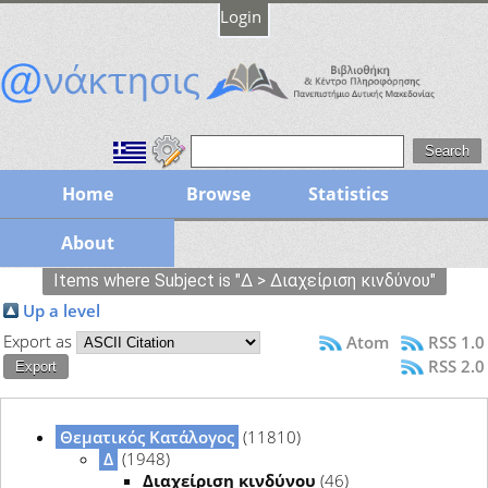
Login
Home
Browse
Statistics
About
Items where Subject is "Δ > Διαχείριση κινδύνου"
Up a level
Export as
Atom
RSS 1.0
RSS 2.0
Θεματικός Κατάλογος
(11810)
Δ
(1948)
Διαχείριση κινδύνου
(46)