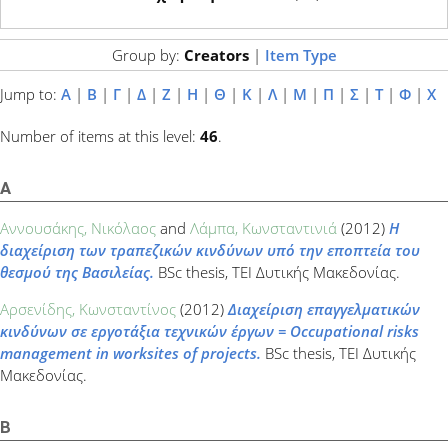
Group by:
Creators
|
Item Type
Jump to:
Α
|
Β
|
Γ
|
Δ
|
Ζ
|
Η
|
Θ
|
Κ
|
Λ
|
Μ
|
Π
|
Σ
|
Τ
|
Φ
|
Χ
Number of items at this level:
46
.
Α
Αννουσάκης, Νικόλαος
and
Λάμπα, Κωνσταντινιά
(2012)
Η
διαχείριση των τραπεζικών κινδύνων υπό την εποπτεία του
θεσμού της Βασιλείας.
BSc thesis, ΤΕΙ Δυτικής Μακεδονίας.
Αρσενίδης, Κωνσταντίνος
(2012)
Διαχείριση επαγγελματικών
κινδύνων σε εργοτάξια τεχνικών έργων = Occupational risks
management in worksites of projects.
BSc thesis, ΤΕΙ Δυτικής
Μακεδονίας.
Β