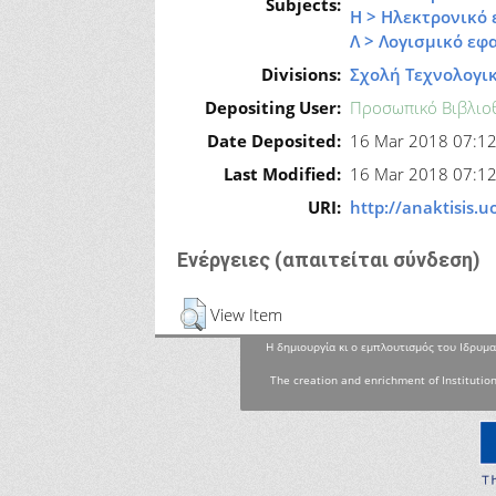
Subjects:
Η > Ηλεκτρονικό 
Λ > Λογισμικό εφ
Divisions:
Σχολή Τεχνολογι
Depositing User:
Προσωπικό Βιβλιο
Date Deposited:
16 Mar 2018 07:1
Last Modified:
16 Mar 2018 07:1
URI:
http://anaktisis.
Ενέργειες (απαιτείται σύνδεση)
View Item
Η δημιουργία κι ο εμπλουτισμός του Ιδρυμα
The creation and enrichment of Institution
To Top