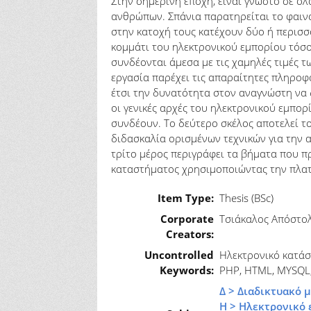
Στην σημερινή εποχή, είναι γνωστό σε όλ
ανθρώπων. Σπάνια παρατηρείται το φαινόμ
στην κατοχή τους κατέχουν δύο ή περισσό
κομμάτι του ηλεκτρονικού εμπορίου τόσ
συνδέονται άμεσα με τις χαμηλές τιμές 
εργασία παρέχει τις απαραίτητες πληροφ
έτσι την δυνατότητα στον αναγνώστη να 
οι γενικές αρχές του ηλεκτρονικού εμπορ
συνδέουν. Το δεύτερο σκέλος αποτελεί τ
διδασκαλία ορισμένων τεχνικών για την 
τρίτο μέρος περιγράφει τα βήματα που π
καταστήματος χρησιμοποιώντας την πλα
Item Type:
Thesis (BSc)
Corporate
Τσιάκαλος Απόστο
Creators:
Uncontrolled
Ηλεκτρονικό κατάστ
Keywords:
PHP, HTML, MYSQL
Δ > Διαδικτυακό 
Η > Ηλεκτρονικό 