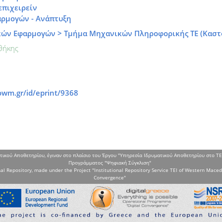
επιχειρείν
αρμογών - Ανάπτυξη
κών Εφαρμογών > Τμήμα Μηχανικών Πληροφορικής ΤΕ (Καστ
θήκης
2
2
uowm.gr/id/eprint/9368
τικού Αποθετηρίου, έγιναν στο πλαίσιο του Έργου "Υπηρεσία Ιδρυματικού Αποθετηρίου στο ΤΕ
Προγράμματος "Ψηφιακή Σύγκλιση"
al Repository, made under the Project "Institutional Repository Service TEI of Western Maced
Convergence"