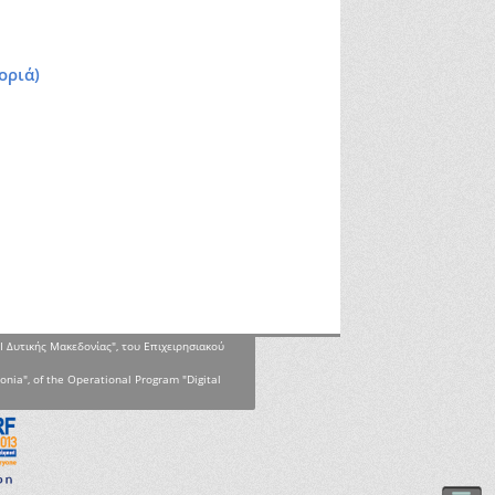
οριά)
Ι Δυτικής Μακεδονίας", του Επιχειρησιακού
onia", of the Operational Program "Digital