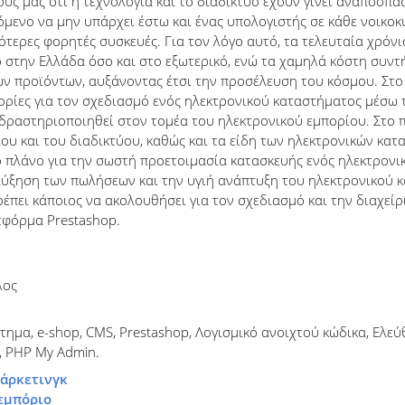
ους μας ότι η τεχνολογία και το διαδίκτυο έχουν γίνει αναπόσπ
ενο να μην υπάρχει έστω και ένας υπολογιστής σε κάθε νοικοκυρ
τερες φορητές συσκευές. Για τον λόγο αυτό, τα τελευταία χρόνι
ο στην Ελλάδα όσο και στο εξωτερικό, ενώ τα χαμηλά κόστη συ
των προϊόντων, αυξάνοντας έτσι την προσέλευση του κόσμου. Στο
ορίες για τον σχεδιασμό ενός ηλεκτρονικού καταστήματος μέσω 
δραστηριοποιηθεί στον τομέα του ηλεκτρονικού εμπορίου. Στο 
ίου και του διαδικτύου, καθώς και τα είδη των ηλεκτρονικών κα
ο πλάνο για την σωστή προετοιμασία κατασκευής ενός ηλεκτρονι
αύξηση των πωλήσεων και την υγιή ανάπτυξη του ηλεκτρονικού κ
ρέπει κάποιος να ακολουθήσει για τον σχεδιασμό και την διαχεί
τφόρμα Prestashop.
λος
ημα, e-shop, CMS, Prestashop, Λογισμικό ανοιχτού κώδικα, Ελεύ
, PHP My Admin.
μάρκετινγκ
εμπόριο