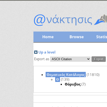
Home
Browse
Statis
Up a level
Export as
Θεματικός Κατάλογος
(11810)
Θ
(139)
Θόρυβος
(7)