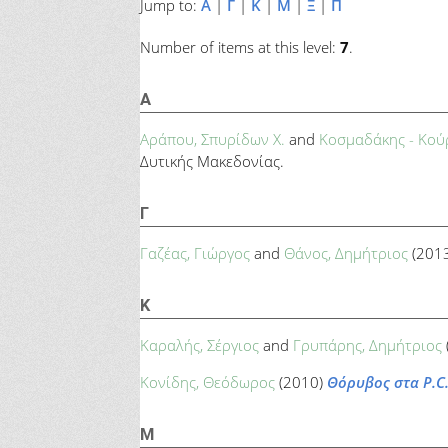
Jump to:
Α
|
Γ
|
Κ
|
Μ
|
Ξ
|
Π
Number of items at this level:
7
.
Α
Αράπου, Σπυρίδων Χ.
and
Κοσμαδάκης - Κούρ
Δυτικής Μακεδονίας.
Γ
Γαζέας, Γιώργος
and
Θάνος, Δημήτριος
(201
Κ
Καραλής, Σέργιος
and
Γρυπάρης, Δημήτριος
Κονίδης, Θεόδωρος
(2010)
Θόρυβος στα P.C
Μ