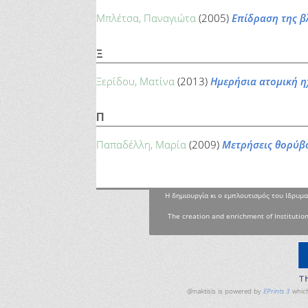
Μπλέτσα, Παναγιώτα
(2005)
Επίδραση της β
Ξ
Ξερίδου, Ματίνα
(2013)
Ημερήσια ατομική η
Π
Παπαδέλλη, Μαρία
(2009)
Μετρήσεις θορύβο
Η δημιουργία κι ο εμπλουτισμός του Ιδρυμα
The creation and enrichment of Institution
To Top
@naktisis is powered by
EPrints 3
which