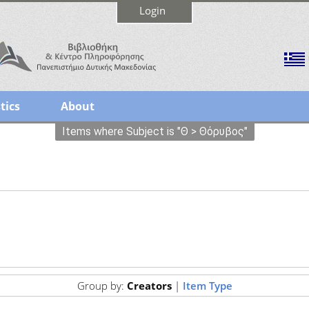
Login
tics
About
Items where Subject is "Θ > Θόρυβος"
Group by:
Creators
|
Item Type