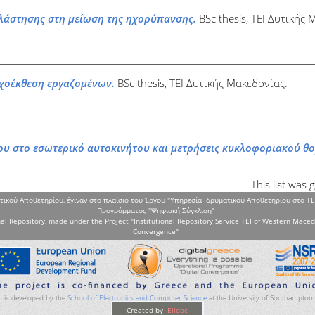
λάστησης στη μείωση της ηχορύπανσης.
BSc thesis, ΤΕΙ Δυτικής 
χοέκθεση εργαζομένων.
BSc thesis, ΤΕΙ Δυτικής Μακεδονίας.
υ στο εσωτερικό αυτοκινήτου και μετρήσεις κυκλοφοριακού θ
This list was
τικού Αποθετηρίου, έγιναν στο πλαίσιο του Έργου "Υπηρεσία Ιδρυματικού Αποθετηρίου στο ΤΕ
Προγράμματος "Ψηφιακή Σύγκλιση"
al Repository, made under the Project "Institutional Repository Service TEI of Western Maced
Convergence"
 is developed by the
School of Electronics and Computer Science
at the University of Southampton
Created by
Elidoc