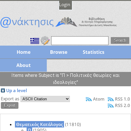
Login
Home
Browse
Statistics
About
Items where Subject is "Π > Πολιτικές θεωρίες και
ιδεολογίες"
Up a level
Export as
Atom
RSS 1.0
RSS 2.0
Θεματικός Κατάλογος
(11810)
Π
(1905)