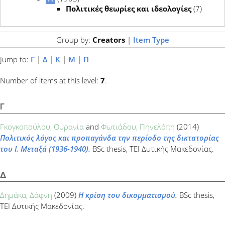
Πολιτικές θεωρίες και ιδεολογίες
(7)
Group by:
Creators
|
Item Type
Jump to:
Γ
|
Δ
|
Κ
|
Μ
|
Π
Number of items at this level:
7
.
Γ
Γκογκοπούλου, Ουρανία
and
Φωτιάδου, Πηνελόπη
(2014)
Πολιτικός λόγος και προπαγάνδα την περίοδο της δικτατορίας
του Ι. Μεταξά (1936-1940).
BSc thesis, ΤΕΙ Δυτικής Μακεδονίας.
Δ
Δημάκα, Δάφνη
(2009)
Η κρίση του δικομματισμού.
BSc thesis,
ΤΕΙ Δυτικής Μακεδονίας.