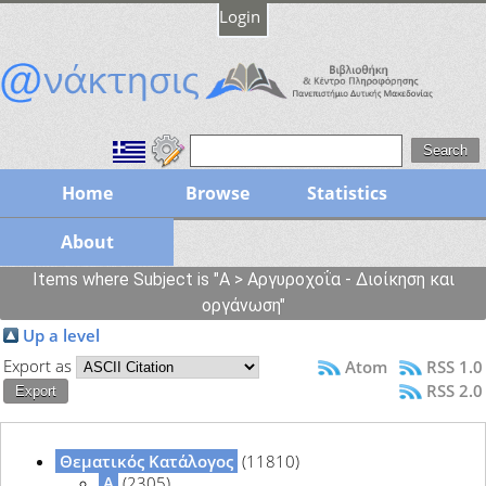
Login
Home
Browse
Statistics
About
Items where Subject is "Α > Αργυροχοΐα - Διοίκηση και
οργάνωση"
Up a level
Export as
Atom
RSS 1.0
RSS 2.0
Θεματικός Κατάλογος
(11810)
Α
(2305)