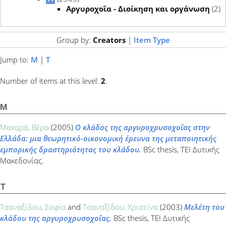
Αργυροχοΐα - Διοίκηση και οργάνωση
(2)
Group by:
Creators
|
Item Type
Jump to:
Μ
|
Τ
Number of items at this level:
2
.
Μ
Μακαρά, Βέρα
(2005)
Ο κλάδος της αργυροχρυσοχοΐας στην
Ελλάδα: μια θεωρητικό-οικονομική έρευνα της μεταποιητικής
εμπορικής δραστηριότητας του κλάδου.
BSc thesis, ΤΕΙ Δυτικής
Μακεδονίας.
Τ
Τσαναξίδου, Σοφία
and
Τσαναξίδου, Χριστίνα
(2003)
Μελέτη του
κλάδου της αργυροχρυσοχοΐας.
BSc thesis, ΤΕΙ Δυτικής