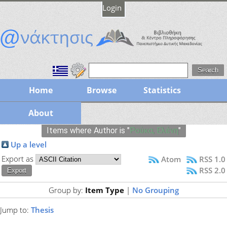
Login
Home
Browse
Statistics
About
Items where Author is "
Ρούκα, Ελένη
"
Up a level
Export as
Atom
RSS 1.0
RSS 2.0
Group by:
Item Type
|
No Grouping
Jump to:
Thesis