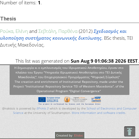
Number of items:
1
.
Thesis
Ρούκα, Ελένη
and
Σεβτάλη, Παρθένα
(2012)
Σχεδιασμός και
υλοποίηση συστήματος κοινωνικής δικτύωσης.
BSc thesis, ΤΕΙ
Δυτικής Μακεδονίας.
This list was generated on
Sun Aug 9 01:06:38 2026 EEST
.
Η δημιουργία κι ο εμπλουτισμός του Ιδρυματικού Αποθετηρίου, έγιναν στο
πλαίσιο του Έργου "Υπηρεσία Ιδρυματικού Αποθετηρίου στο ΤΕΙ Δυτικής
Μακεδονίας", του Επιχειρησιακού Προγράμματος "Ψηφιακή Σύγκλιση"
The creation and enrichment of Institutional Repository, made under the
Project "Institutional Repository Service TEI of Western Macedonia", of the
Operational Program "Digital Convergence"
@naktisis is powered by
EPrints 3
which is developed by the
School of Electronics and Computer
Science
at the University of Southampton.
More information and software credits
.
Created by
Elidoc