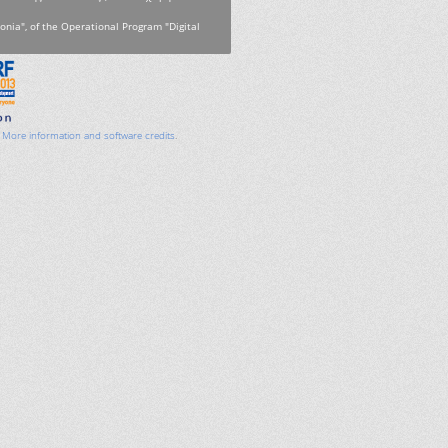
onia", of the Operational Program "Digital
.
More information and software credits
.