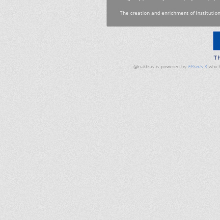
The creation and enrichment of Institution
@naktisis is powered by
EPrints 3
which