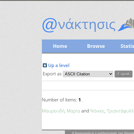
Home
Browse
Statis
Up a level
Export as
Number of items:
1
.
Μαυρουδή, Μαρία
and
Νόικος, Τριαντάφυλλ
Η δημιουργία κι ο εμπλουτισμός του Ιδρυμα