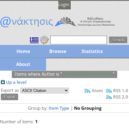
Login
Home
Browse
Statistics
About
Items where Author is "
Λογδανίδου, Μιχαέλα Μ.
"
Up a level
Export as
Atom
RSS 1.0
RSS 2.0
Group by:
Item Type
|
No Grouping
Number of items:
1
.