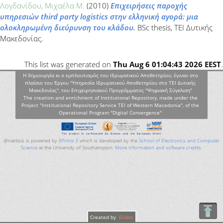
Λογδανίδου, Μιχαέλα Μ.
(2010)
Επιχειρήσεις παροχής
υπηρεσιών third party logistics στην ελληνική αγορά: μια
ολοκληρωμένη διεύρυνση του κλάδου.
BSc thesis, ΤΕΙ Δυτικής
Μακεδονίας.
This list was generated on
Thu Aug 6 01:04:43 2026 EEST
.
Η δημιουργία κι ο εμπλουτισμός του Ιδρυματικού Αποθετηρίου, έγιναν στο
πλαίσιο του Έργου "Υπηρεσία Ιδρυματικού Αποθετηρίου στο ΤΕΙ Δυτικής
Μακεδονίας", του Επιχειρησιακού Προγράμματος "Ψηφιακή Σύγκλιση"
The creation and enrichment of Institutional Repository, made under the
Project "Institutional Repository Service TEI of Western Macedonia", of the
Operational Program "Digital Convergence"
@naktisis is powered by
EPrints 3
which is developed by the
School of Electronics and Computer
Science
at the University of Southampton.
More information and software credits
.
Created by
Elidoc