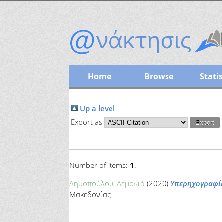
Home
Browse
Statis
Up a level
Export as
Number of items:
1
.
Δημοπούλου, Λεμονιά
(2020)
Υπερηχογραφί
Μακεδονίας.