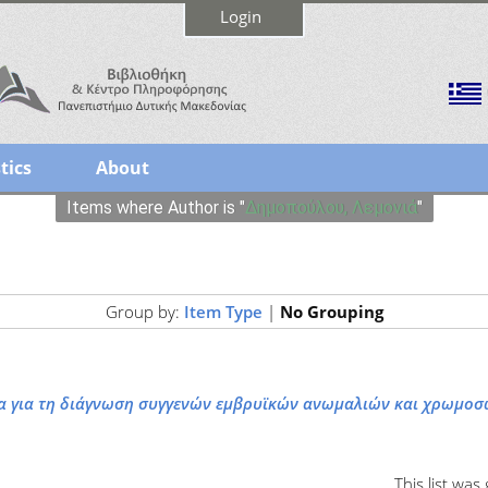
Login
tics
About
Items where Author is "
Δημοπούλου, Λεμονιά
"
Group by:
Item Type
|
No Grouping
α για τη διάγνωση συγγενών εμβρυϊκών ανωμαλιών και χρωμο
This list wa