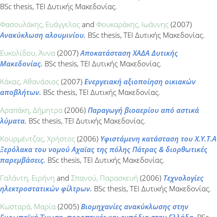
BSc thesis, ΤΕΙ Δυτικής Μακεδονίας.
Φασουλάκης, Ευάγγελος
and
Φουκαράκης, Ιωάννης
(2007)
Ανακύκλωση αλουμινίου.
BSc thesis, ΤΕΙ Δυτικής Μακεδονίας.
Ευκολίδου, Άννα
(2007)
Αποκατάσταση ΧΑΔΑ Δυτικής
Μακεδονίας.
BSc thesis, ΤΕΙ Δυτικής Μακεδονίας.
Κάκας, Αθανάσιος
(2007)
Eνεργειακή αξιοποίηση οικιακών
αποβλήτων.
BSc thesis, ΤΕΙ Δυτικής Μακεδονίας.
Αραπάκη, Δήμητρα
(2006)
Παραγωγή βιοαερίου από αστικά
λύματα.
BSc thesis, ΤΕΙ Δυτικής Μακεδονίας.
Κουρμέντζας, Χρήστος
(2006)
Υφιστάμενη κατάσταση του Χ.Υ.Τ.Α
Ξερόλακα του νομού Αχαϊας της πόλης Πάτρας & διορθωτικές
παρεμβάσεις.
BSc thesis, ΤΕΙ Δυτικής Μακεδονίας.
Γαλάντη, Ειρήνη
and
Σπανού, Παρασκευή
(2006)
Τεχνολογίες
ηλεκτροστατικών φίλτρων.
BSc thesis, ΤΕΙ Δυτικής Μακεδονίας.
Κωσταρά, Μαρία
(2005)
Βιομηχανίες ανακύκλωσης στην
Ευρωπαϊκή Ένωση, προοπτικές και εμπόδια στην Ελλάδα.
BSc