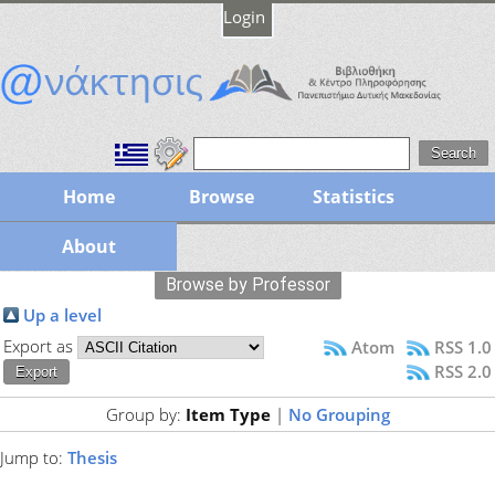
Login
Home
Browse
Statistics
About
Browse by Professor
Up a level
Export as
Atom
RSS 1.0
RSS 2.0
Group by:
Item Type
|
No Grouping
Jump to:
Thesis