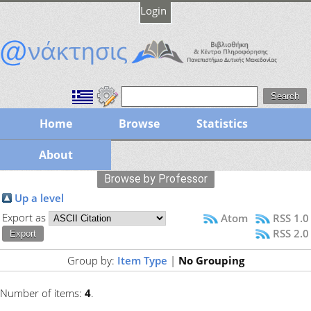
Login
Home
Browse
Statistics
About
Browse by Professor
Up a level
Export as
Atom
RSS 1.0
RSS 2.0
Group by:
Item Type
|
No Grouping
Number of items:
4
.