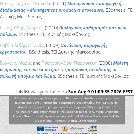
Παπαγεωργίου, Ντανιέλα
(2011)
Μanagement παραγωγικής
διαδικασίας = Management productive procedure.
BSc thesis, ΤΕΙ
Δυτικής Μακεδονίας.
Γεωργιάδης, Ανδρέας
(2010)
Βιολογικός καθαρισμός αστικών
πόλεων.
BSc thesis, ΤΕΙ Δυτικής Μακεδονίας.
Γαβριηλίδης, Ιωάννης
(2009)
Οργάνωση παραγωγής
εργοστασίου.
BSc thesis, ΤΕΙ Δυτικής Μακεδονίας.
Βιολετή, Μαρία
and
Τσεπραηλίδου, Παρασκευή
(2008)
Μελέτη
θέρμανσης και ανελκυστήρα τετραόροφης οικοδομής σε
πυλωτή υπόγειο και δώμα.
BSc thesis, ΤΕΙ Δυτικής Μακεδονίας.
This list was generated on
Sun Aug 9 01:09:35 2026 EEST
.
Η δημιουργία κι ο εμπλουτισμός του Ιδρυματικού Αποθετηρίου, έγιναν στο
πλαίσιο του Έργου "Υπηρεσία Ιδρυματικού Αποθετηρίου στο ΤΕΙ Δυτικής
Μακεδονίας", του Επιχειρησιακού Προγράμματος "Ψηφιακή Σύγκλιση"
The creation and enrichment of Institutional Repository, made under the
Project "Institutional Repository Service TEI of Western Macedonia", of the
Operational Program "Digital Convergence"