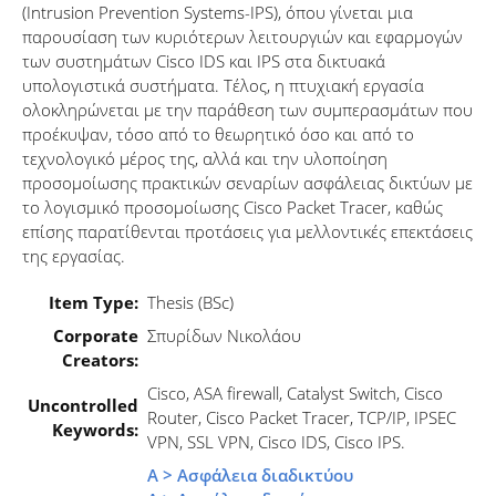
(Intrusion Prevention Systems-IPS), όπου γίνεται μια
παρουσίαση των κυριότερων λειτουργιών και εφαρμογών
των συστημάτων Cisco IDS και IPS στα δικτυακά
υπολογιστικά συστήματα. Τέλος, η πτυχιακή εργασία
ολοκληρώνεται με την παράθεση των συμπερασμάτων που
προέκυψαν, τόσο από το θεωρητικό όσο και από το
τεχνολογικό μέρος της, αλλά και την υλοποίηση
προσομοίωσης πρακτικών σεναρίων ασφάλειας δικτύων με
το λογισμικό προσομοίωσης Cisco Packet Tracer, καθώς
επίσης παρατίθενται προτάσεις για μελλοντικές επεκτάσεις
της εργασίας.
Item Type:
Thesis (BSc)
Corporate
Σπυρίδων Νικολάου
Creators:
Cisco, ASA firewall, Catalyst Switch, Cisco
Uncontrolled
Router, Cisco Packet Tracer, TCP/IP, IPSEC
Keywords:
VPN, SSL VPN, Cisco IDS, Cisco IPS.
Α > Ασφάλεια διαδικτύου