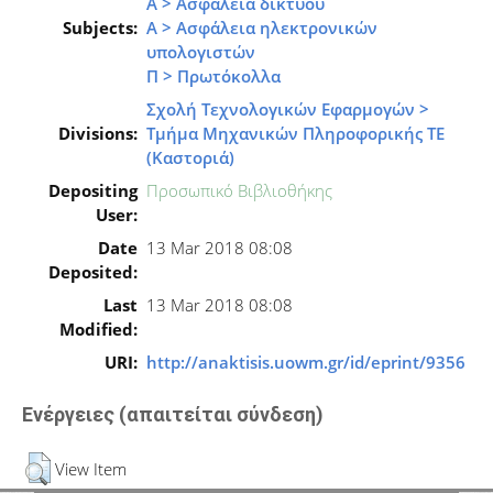
Α > Ασφάλεια δικτύου
Subjects:
Α > Ασφάλεια ηλεκτρονικών
υπολογιστών
Π > Πρωτόκολλα
Σχολή Τεχνολογικών Εφαρμογών >
Divisions:
Τμήμα Μηχανικών Πληροφορικής ΤΕ
(Καστοριά)
Depositing
Προσωπικό Βιβλιοθήκης
User:
Date
13 Mar 2018 08:08
Deposited:
Last
13 Mar 2018 08:08
Modified:
URI:
http://anaktisis.uowm.gr/id/eprint/9356
Ενέργειες (απαιτείται σύνδεση)
View Item