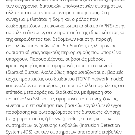
των σύγχρονων δικτυακών υπολογιστικών συστημάτων,
αλλά και στους τρόπους αντιμετώπισης τους. Στη
συνέχεια, μελετάται η δομή και ο ρόλος που
διαδραματίζουν τα εικονικά ιδιωτικά δίκτυα (VPN’S) ,στην
ασφάλεια δικτύων, στην προστασία της ιδιωτικότητας και
της ακεραιότητας των δεδομένων και στην παροχή
ασφαλών υπηρεσιών μέσω διαδικτύου, εξαλείφοντας
ουσιαστικά γεωγραφικούς περιορισμούς που μπορεί να
υπάρχουν. Παρουσιάζονται οι βασικές μέθοδοι
κρυπτογραφίας και οι εφαρμογές τους στα εικονικά
ιδιωτικά δίκτυα. Ακολούθως, παρουσιάζονται οι βασικές
αρχές προστασίας στο διαδίκτυο (ΤCP/ΙP network model)
και αναλύονται επιμέρους τα πρωτόκολλα ασφάλειας στα
επίπεδα μεταφοράς και διαδικτύου, με έμφαση στο
πρωτόκολλο SSL και τις εφαρμογές του. Συνεχίζοντας,
γίνεται μια επισκόπηση των βασικών εργαλείων ελέγχου
πρόσβασης και φιλτραρίσματος της δικτυακής κίνησης
(τείχη προστασίας ή firewall), καθώς επίσης και των
συστημάτων ανίχνευσης εισβολών (Intrusion Detection
Systems-IDS) και των συστημάτων αποτροπής εισβολών