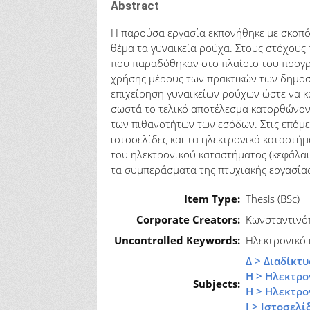
Abstract
Η παρούσα εργασία εκπονήθηκε με σκοπό 
θέμα τα γυναικεία ρούχα. Στους στόχου
που παραδόθηκαν στο πλαίσιο του προγρ
χρήσης μέρους των πρακτικών των δημοσ
επιχείρηση γυναικείων ρούχων ώστε να κ
σωστά το τελικό αποτέλεσμα κατορθώνοντ
των πιθανοτήτων των εσόδων. Στις επόμεν
ιστοσελίδες και τα ηλεκτρονικά καταστήμ
του ηλεκτρονικού καταστήματος (κεφάλαια
τα συμπεράσματα της πτυχιακής εργασίας 
Item Type:
Thesis (BSc)
Corporate Creators:
Κωνσταντινό
Uncontrolled Keywords:
Ηλεκτρονικό 
Δ > Διαδίκτυ
Η > Ηλεκτρο
Subjects:
Η > Ηλεκτρο
Ι > Ιστοσελί