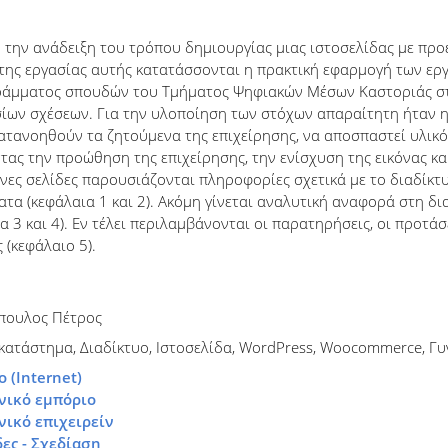
την ανάδειξη του τρόπου δημιουργίας μιας ιστοσελίδας με προ
ς της εργασίας αυτής κατατάσσονται η πρακτική εφαρμογή των ε
άμματος σπουδών του Τμήματος Ψηφιακών Μέσων Καστοριάς στο 
ίων σχέσεων. Για την υλοποίηση των στόχων απαραίτητη ήταν η
ατανοηθούν τα ζητούμενα της επιχείρησης, να αποσπαστεί υλικό 
ας την προώθηση της επιχείρησης, την ενίσχυση της εικόνας και
ες σελίδες παρουσιάζονται πληροφορίες σχετικά με το διαδίκτυο
ατα (κεφάλαια 1 και 2). Ακόμη γίνεται αναλυτική αναφορά στη δι
 3 και 4). Εν τέλει περιλαμβάνονται οι παρατηρήσεις, οι προτά
(κεφάλαιο 5).
πουλος Πέτρος
κατάστημα, Διαδίκτυο, Ιστοσελίδα, WordPress, Woocommerce, Γυ
ο (Internet)
νικό εμπόριο
νικό επιχειρείν
δες - Σχεδίαση