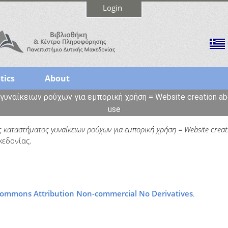
Login
tics
About
υναίκειων ρούχων για εμπορική χρήση = Website creation abo
use
ς καταστήματος γυναίκειων ρούχων για εμπορική χρήση = Website creat
κεδονίας.
Commons Attribution Non-commercial No Derivatives
.