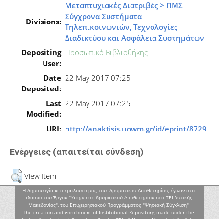
Μεταπτυχιακές Διατριβές > ΠΜΣ
Σύγχρονα Συστήματα
Divisions:
Τηλεπικοινωνιών, Τεχνολογίες
Διαδικτύου και Ασφάλεια Συστημάτων
Depositing
Προσωπικό Βιβλιοθήκης
User:
Date
22 May 2017 07:25
Deposited:
Last
22 May 2017 07:25
Modified:
URI:
http://anaktisis.uowm.gr/id/eprint/8729
Ενέργειες (απαιτείται σύνδεση)
View Item
Η δημιουργία κι ο εμπλουτισμός του Ιδρυματικού Αποθετηρίου, έγιναν στο
πλαίσιο του Έργου "Υπηρεσία Ιδρυματικού Αποθετηρίου στο ΤΕΙ Δυτικής
Μακεδονίας", του Επιχειρησιακού Προγράμματος "Ψηφιακή Σύγκλιση"
The creation and enrichment of Institutional Repository, made under the