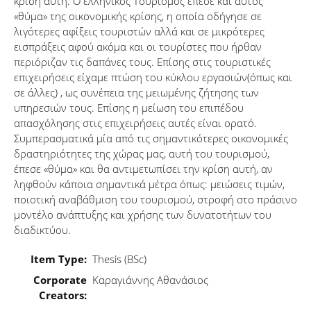
κρίση αυτή. Ο ελληνικός Τουρισμός έπεσε και αυτός
«θύμα» της οικονομικής κρίσης, η οποία οδήγησε σε
λιγότερες αφίξεις τουριστών αλλά και σε μικρότερες
εισπράξεις αφού ακόμα και οι τουρίστες που ήρθαν
περιόριζαν τις δαπάνες τους. Επίσης στις τουριστικές
επιχειρήσεις είχαμε πτώση του κύκλου εργασιών(όπως και
σε άλλες) , ως συνέπεια της μειωμένης ζήτησης των
υπηρεσιών τους. Επίσης η μείωση του επιπέδου
απασχόλησης στις επιχειρήσεις αυτές είναι ορατό.
Συμπερασματικά μία από τις σημαντικότερες οικονομικές
δραστηριότητες της χώρας μας, αυτή του τουρισμού,
έπεσε «θύμα» και θα αντιμετωπίσει την κρίση αυτή, αν
ληφθούν κάποια σημαντικά μέτρα όπως: μειώσεις τιμών,
ποιοτική αναβάθμιση του τουρισμού, στροφή στο πράσινο
μοντέλο ανάπτυξης και χρήσης των δυνατοτήτων του
διαδικτύου.
Item Type:
Thesis (BSc)
Corporate
Καραγιάννης Αθανάσιος
Creators: