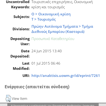
Uncontrolled
Τουριστικές επιχειρήσεις, Οικονομική
Keywords:
κρίση και τουρισμός
Ο > Οικονομική κρίση
Subjects:
Τ > Τουρισμός
Πρώην Αυτόνομα Τμήματα > Τμήμα
Divisions:
Διεθνούς Εμπορίου (Καστοριά)
Depositing
Προσωπικό Καταθετηρίου
User:
Date
24 Jun 2015 13:40
Deposited:
Last
01 Jul 2015 06:46
Modified:
URI:
http://anaktisis.uowm.gr/id/eprint/7261
Ενέργειες (απαιτείται σύνδεση)
View Item
Η δημιουργία κι ο εμπλουτισμός του Ιδρυματικού Αποθετηρίου, έγιναν στο