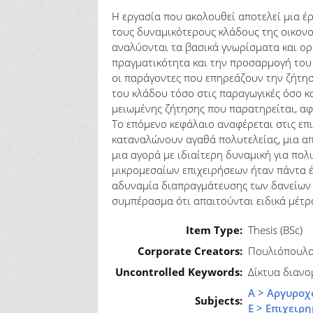
Η εργασία που ακολουθεί αποτελεί μια έ
τους δυναμικότερους κλάδους της οικονο
αναλύονται τα βασικά γνωρίσματα και ορ
πραγματικότητα και την προσαρμογή του 
οι παράγοντες που επηρεάζουν την ζήτησ
του κλάδου τόσο στις παραγωγικές όσο και
μειωμένης ζήτησης που παρατηρείται, αφ
Το επόμενο κεφάλαιο αναφέρεται στις επ
καταναλώνουν αγαθά πολυτελείας, μια από
μια αγορά με ιδιαίτερη δυναμική για πο
μικρομεσαίων επιχειρήσεων ήταν πάντα έ
αδυναμία διαπραγμάτευσης των δανείων 
συμπέρασμα ότι απαιτούνται ειδικά μέτρ
Item Type:
Thesis (BSc)
Corporate Creators:
Πουλιόπουλο
Uncontrolled Keywords:
Δίκτυα διανο
Α > Αργυροχ
Subjects:
Ε > Επιχειρ