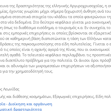
ρευνα της δραστηριότητας της ελληνικής Αργυροχρυσοχοΐας, η ο
μίας, έχοντας γνωρίσει μέχρι σήμερα ξεχωριστή άνθηση ανά του
ισμένα στατιστικά στοιχεία του κλάδου τα οποία φανερώνουν τη
στα νέα δεδομένα. Στο δεύτερο κεφάλαιο γίνεται μια οικονομικ
η όπως το διαθέσιμο εισόδημα, ο τουρισμός κ.α. Εν συνεχεία, τ
 στις εμπορικές επιχειρήσεις οι οποίες βρίσκονται σε εξαιρετικ
ού σε καθημερινή βάση διαπιστώνεται η τάση των Ελλήνων κατα
ιδράσεις της παγκοσμιοποίησης στα είδη πολυτελείας. Γίνεται ο
 τις οποίες είναι η αχανής αγορά της Κίνας, που οι οικονομικο
λυτελή αγαθά. Το τελευταίο κεφάλαιο περιλαμβάνει τις προοπτικ
να δισεπίλυτο πρόβλημα για την πολιτεία. Οι άνισοι όροι πρόσ
και οι αδυναμία των μικρομεσαίων επιχειρήσεων να αξιοποιήσο
α για την χρηματοδότησή τους.
ς Λεωνίδας
μής και διάθεσης κοσμημάτων, Εξαγωγικές επιχειρήσεις, Είδη πολ
οΐα - Διοίκηση και οργάνωση
ηματική δραστηριότητα