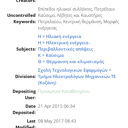
Creators:
Επίπεδοι ηλιακοί συλλέκτες, Πετρέλαιο
Uncontrolled
Καύσιμο, Λέβητες και Καυστήρες
Keywords:
Πετρελαίου, Κεντρική θερμάνση, Μορφές
ενέργειας
Η > Ηλιακή ενέργεια
Η > Ηλεκτρική ενέργεια -
Subjects:
Περιβαλλοντικές απόψεις
Κ > Καύσιμα
Θ > Θέρμανση και κλιματισμός
Σχολή Τεχνολογικών Εφαρμογών >
Divisions:
Τμήμα Ηλεκτρολόγων Μηχανικών ΤΕ
(Κοζάνη)
Depositing
Προσωπικό Καταθετηρίου
User:
Date
21 Apr 2015 06:34
Deposited:
Last
08 May 2017 08:43
Modified: