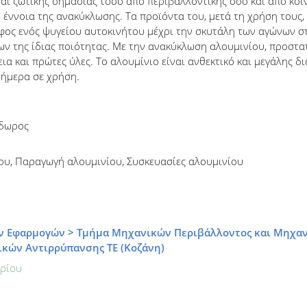
αι ζωτικής σημασίας τόσο από περιβαλλοντικής όσο και από κοιν
 έννοια της ανακύκλωσης. Τα προϊόντα του, μετά τη χρήση τους,
υφος ενός ψυγείου αυτοκινήτου μέχρι την σκυτάλη των αγώνων 
ν της ίδιας ποιότητας. Με την ανακύκλωση αλουμινίου, προστατ
ια και πρώτες ύλες. Το αλουμίνιο είναι ανθεκτικό και μεγάλης δ
 σήμερα σε χρήση.
όδωρος
ου, Παραγωγή αλουμινίου, Συσκευασίες αλουμινίου
ν Εφαρμογών > Τμήμα Μηχανικών Περιβάλλοντος και Μηχανι
κών Αντιρρύπανσης ΤΕ (Κοζάνη)
ρίου