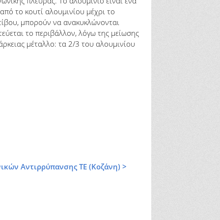
ωνικής πλευράς. Το αλουμίνιο είναι ένα
 από το κουτί αλουμινίου μέχρι το
στίβου, μπορούν να ανακυκλώνονται
εύεται το περιβάλλον, λόγω της μείωσης
ιάρκειας μέταλλο: τα 2/3 του αλουμινίου
κών Αντιρρύπανσης ΤΕ (Κοζάνη) >