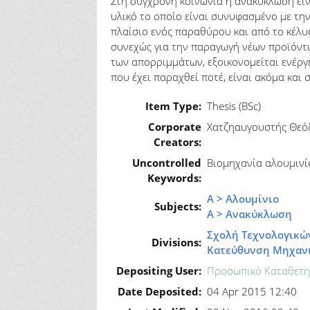
Στη σύγχρονη κοινωνία η ανακύκλωση είν
υλικό το οποίο είναι συνυφασμένο με την
πλαίσιο ενός παραθύρου και από το κέλ
συνεχώς για την παραγωγή νέων προϊόντω
των απορριμμάτων, εξοικονομείται ενέργε
που έχει παραχθεί ποτέ, είναι ακόμα και
Item Type:
Thesis (BSc)
Corporate
Χατζηαυγουστής Θε
Creators:
Uncontrolled
Βιομηχανία αλουμινί
Keywords:
Α > Αλουμίνιο
Subjects:
Α > Ανακύκλωση
Σχολή Τεχνολογικώ
Divisions:
Κατεύθυνση Μηχανι
Depositing User:
Προσωπικό Καταθετη
Date Deposited:
04 Apr 2015 12:40