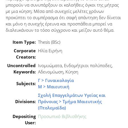
μπορούν να συνυπάρξουν οι καλοήθεις όγκοι της μήτρας
με μια κύηση; Μέσα από συνεχείς μελέτες χρόνων
προκύπτει το συμπέρασμα ότι σαφή απάντηση δεν δίνεται
και μόνο η συνεχής έρευνα και προσπάθεια μπορεί να
διαλευκάνουν το τόσο σύγχρονο και μείζον αυτό θέμα.
Item Type:
Thesis (BSc)
Corporate
Ηλία Ειρήνη
Creators:
Uncontrolled
Ινομυώματα, Ενδομήτριοι πολύποδες,
Keywords:
Αδενομύωση, Κύηση
Γ > Γυναικολογία
Subjects:
Μ > Μαιευτική
Σχολή Επαγγελμάτων Υγείας και
Divisions:
Πρόνοιας > Τμήμα Μαιευτικής
(Πτολεμαϊδα)
Depositing
Προσωπικό Βιβλιοθήκης
User: