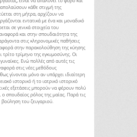
ργασίας, είναι να απαλύνει το φόβο και
α απολαύσουν κάθε στιγμή της
εύεται στη μήτρα, αρχίζουν να
γάζονται εντατικά με ένα και μοναδικό
εται σε γενικά στοιχεία του
 αναφορά και στην σπουδαιότητα της
παράγοντα στις κληρονομικές παθήσεις
 αναφορά στην παρακολούθηση της κύησης
ι τρίτο τρίμηνο της εγκυμοσύνης. Οι
υναίκες. Ενώ πολλές από αυτές τις
αναφορά στις νέες μεθόδους
ήθως γίνονται μόνο αν υπάρχει ιδιαίτερη
ειακό ιστορικό ή το ιατρικό ιστορικό
τικές εξετάσεις μπορούν να φέρουν πολύ
ι ο σπουδαίος ρόλος της μαίας. Παρά τις
ή βούληση του ζευγαριού.