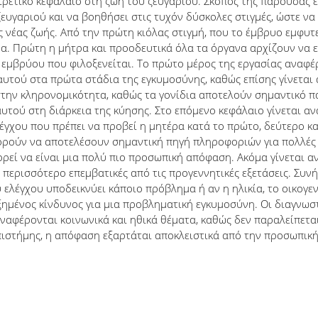
αιρετικό κεφάλαιο στη ζωή του ζευγαριού. Σκοπός της παρούσας ε
ζευγαριού και να βοηθήσει στις τυχόν δύσκολες στιγμές, ώστε ν
 νέας ζωής. Από την πρώτη κιόλας στιγμή, που το έμβρυο εμφυτ
α. Πρώτη η μήτρα και προοδευτικά όλα τα όργανα αρχίζουν να ερ
 εμβρύου που φιλοξενείται. Το πρώτο μέρος της εργασίας αναφέρ
αυτού στα πρώτα στάδια της εγκυμοσύνης, καθώς επίσης γίνεται
ά στην κληρονομικότητα, καθώς τα γονίδια αποτελούν σημαντικό 
αυτού στη διάρκεια της κύησης. Στο επόμενο κεφάλαιο γίνεται
ελέγχου που πρέπει να προβεί η μητέρα κατά το πρώτο, δεύτερο κα
ορούν να αποτελέσουν σημαντική πηγή πληροφοριών για πολλές γ
πορεί να είναι μια πολύ πιο προσωπική απόφαση. Ακόμα γίνεται 
ι περισσότερο επεμβατικές από τις προγεννητικές εξετάσεις. Συν
 ελέγχου υποδεικνύει κάποιο πρόβλημα ή αν η ηλικία, το οικογεν
υξημένος κίνδυνος για μια προβληματική εγκυμοσύνη. Οι διαγνωσ
αναφέρονται κοινωνικά και ηθικά θέματα, καθώς δεν παραλείπετα
 επιστήμης, η απόφαση εξαρτάται αποκλειστικά από την προσωπικ