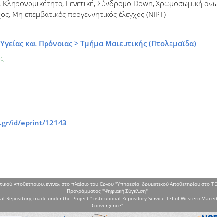
, Κληρονομικότητα, Γενετική, Σύνδρομο Down, Χρωμοσωμική ανω
ος, Μη επεμβατικός προγεννητικός έλεγχος (NIPT)
Υγείας και Πρόνοιας > Τμήμα Μαιευτικής (Πτολεμαϊδα)
ς
.gr/id/eprint/12143
τικού Αποθετηρίου, έγιναν στο πλαίσιο του Έργου "Υπηρεσία Ιδρυματικού Αποθετηρίου στο ΤΕ
Προγράμματος "Ψηφιακή Σύγκλιση"
al Repository, made under the Project "Institutional Repository Service TEI of Western Maced
Convergence"