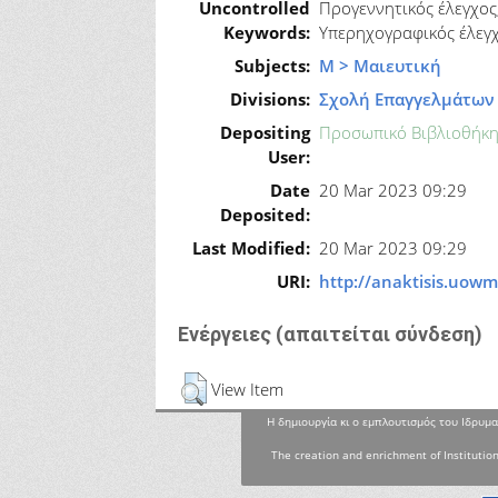
Uncontrolled
Προγεννητικός έλεγχος
Keywords:
Υπερηχογραφικός έλεγχ
Subjects:
Μ > Μαιευτική
Divisions:
Σχολή Επαγγελμάτων 
Depositing
Προσωπικό Βιβλιοθήκη
User:
Date
20 Mar 2023 09:29
Deposited:
Last Modified:
20 Mar 2023 09:29
URI:
http://anaktisis.uowm
Ενέργειες (απαιτείται σύνδεση)
View Item
Η δημιουργία κι ο εμπλουτισμός του Ιδρυμα
The creation and enrichment of Institution