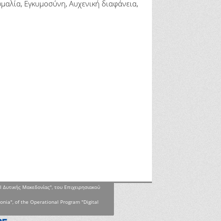
μαλία, Εγκυμοσύνη, Αυχενική διαφάνεια,
Ι Δυτικής Μακεδονίας", του Επιχειρησιακού
onia", of the Operational Program "Digital