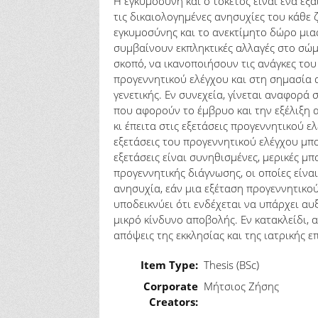
Η εγκυμοσύνη και ο τοκετός είναι ένα εξ
τις δικαιολογημένες ανησυχίες του κάθε 
εγκυμοσύνης και το ανεκτίμητο δώρο μιας
συμβαίνουν εκπληκτικές αλλαγές στο σώμ
σκοπό, να ικανοποιήσουν τις ανάγκες του
προγεννητικού ελέγχου και στη σημασία 
γενετικής. Εν συνεχεία, γίνεται αναφορ
που αφορούν το έμβρυο και την εξέλιξη 
κι έπειτα στις εξετάσεις προγεννητικού 
εξετάσεις του προγεννητικού ελέγχου μπ
εξετάσεις είναι συνηθισμένες, μερικές μ
προγεννητικής διάγνωσης, οι οποίες είνα
ανησυχία, εάν μια εξέταση προγεννητικού
υποδεικνύει ότι ενδέχεται να υπάρχει α
μικρό κίνδυνο αποβολής. Εν κατακλείδι, 
απόψεις της εκκλησίας και της ιατρικής
Item Type:
Thesis (BSc)
Corporate
Μήτσιος Ζήσης
Creators: