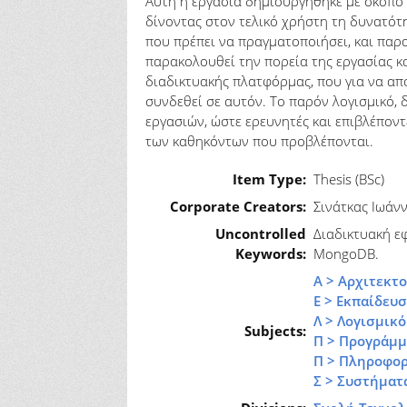
Αυτή η εργασία δημιουργήθηκε με σκοπό
δίνοντας στον τελικό χρήστη τη δυνατότ
που πρέπει να πραγματοποιήσει, και παρα
παρακολουθεί την πορεία της εργασίας κα
διαδικτυακής πλατφόρμας, που για να απ
συνδεθεί σε αυτόν. Το παρόν λογισμικό,
εργασιών, ώστε ερευνητές και επιβλέπον
των καθηκόντων που προβλέπονται.
Item Type:
Thesis (BSc)
Corporate Creators:
Σινάτκας Ιωάν
Uncontrolled
Διαδικτυακή εφ
Keywords:
MongoDB.
Α > Αρχιτεκτ
Ε > Εκπαίδευ
Λ > Λογισμικ
Subjects:
Π > Προγράμμ
Π > Πληροφο
Σ > Συστήματα