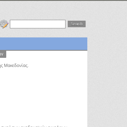
ών
κής Μακεδονίας.