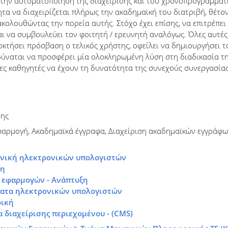
 την αυτοματοποίηση της διαχείρισης και του χρονοπρογραμμα
ητα να διαχειρίζεται πλήρως την ακαδημαϊκή του διατριβή, θέτο
κολουθώντας την πορεία αυτής. Στόχο έχει επίσης, να επιτρέπε
ι να συμβουλεύει τον φοιτητή / ερευνητή αναλόγως. Όλες αυτές 
οκτήσει πρόσβαση ο τελικός χρήστης, οφείλει να δημιουργήσει τ
 δύναται να προσφέρει μία ολοκληρωμένη λύση στη διαδικασία τ
τες καθηγητές να έχουν τη δυνατότητα της συνεχούς συνεργασί
νης
αρμογή, Ακαδημαϊκά έγγραφα, Διαχείριση ακαδημαϊκών εγγράφων, J
ονική ηλεκτρονικών υπολογιστών
ση
ό εφαρμογών - Ανάπτυξη
ατα ηλεκτρονικών υπολογιστών
ρική
 διαχείρισης περιεχομένου - (CMS)