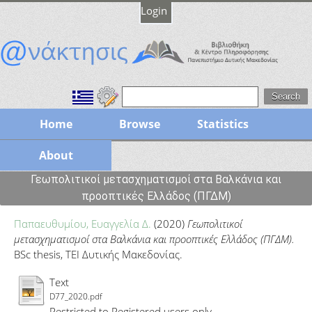
Login
Home
Browse
Statistics
About
Γεωπολιτικοί μετασχηματισμοί στα Βαλκάνια και
προοπτικές Ελλάδος (ΠΓΔΜ)
Παπαευθυμίου, Ευαγγελία Δ.
(2020)
Γεωπολιτικοί
μετασχηματισμοί στα Βαλκάνια και προοπτικές Ελλάδος (ΠΓΔΜ).
BSc thesis, ΤΕΙ Δυτικής Μακεδονίας.
Text
D77_2020.pdf
Restricted to Registered users only