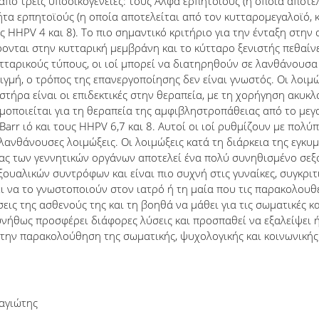
από τρεις υποοικογένειες: τους Άλφα ερπητοϊούς (η οποία αποτελ
Βήτα ερπητοϊούς (η οποία αποτελείται από τον κυτταρομεγαλοϊό, κ
 HHPV 4 και 8). Το πιο σημαντικό κριτήριο για την ένταξη στην 
ονται στην κυτταρική μεμβράνη και το κύτταρο ξενιστής πεθαίν
τταρικούς τύπους, οι ιοί μπορεί να διατηρηθούν σε λανθάνουσ
γμή, ο τρόπος της επανεργοποίησης δεν είναι γνωστός. Οι λοιμ
ωστήρα είναι οι επιδεκτικές στην θεραπεία, με τη χορήγηση ακυκ
οποιείται για τη θεραπεία της αμφιβληστροπάθειας από το μεγ
Barr ιό και τους HHPV 6,7 και 8. Αυτοί οι ιοί ρυθμίζουν με πολύ
ν λανθάνουσες λοιμώξεις. Οι λοιμώξεις κατά τη διάρκεια της εγ
τας των γεννητικών οργάνων αποτελεί ένα πολύ συνηθισμένο σε
ξουαλικών συντρόφων και είναι πιο συχνή στις γυναίκες, συγκριτι
ει να το γνωστοποιούν στον ιατρό ή τη μαία που τις παρακολουθ
ις της ασθενούς της και τη βοηθά να μάθει για τις σωματικές κ
υνήθως προσφέρει διάφορες λύσεις και προσπαθεί να εξαλείψει ή
α την παρακολούθηση της σωματικής, ψυχολογικής και κοινωνικής 
αγιώτης