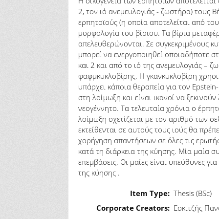
Η οικογένεια των ερπητοιών αποτελείται 
2, τον ιό ανεμευλογιάς - ζωστήρα) τους 
ερπητοϊούς (η οποία αποτελείται από τους
μορφολογία του βίριου. Τα βίρια μεταφέρ
απελευθερώνονται. Σε συγκεκριμένους κυ
μπορεί να ενεργοποιηθεί οποιαδήποτε στι
και 2 και από το ιό της ανεμευλογιάς – ζ
φαφμκυκλοβίρης. Η γκανκυκλοβίρη χρησιμ
υπάρχει κάποια θεραπεία για τον Epstein-
στη λοίμωξη και είναι ικανοί να ξεκινού
νεογέννητο. Τα τελευταία χρόνια ο έρπη
λοίμωξη σχετίζεται με τον αριθμό των σε
εκτείθενται σε αυτούς τους ιούς θα πρέπ
χορήγηση απαντήσεων σε όλες τις ερωτήσε
κατά τη διάρκεια της κύησης. Μία μαία σ
επεμβάσεις. Οι μαίες είναι υπεύθυνες γι
της κύησης .
Item Type:
Thesis (BSc)
Corporate Creators:
Εσκιτζής Παν