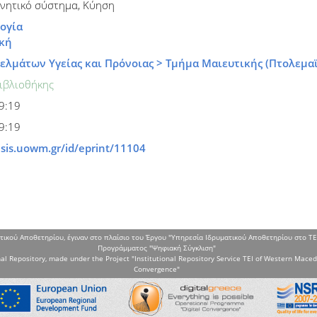
ννητικό σύστημα, Κύηση
λογία
ική
ελμάτων Υγείας και Πρόνοιας > Τμήμα Μαιευτικής (Πτολεμα
ιβλιοθήκης
09:19
09:19
isis.uowm.gr/id/eprint/11104
τικού Αποθετηρίου, έγιναν στο πλαίσιο του Έργου "Υπηρεσία Ιδρυματικού Αποθετηρίου στο ΤΕ
Προγράμματος "Ψηφιακή Σύγκλιση"
al Repository, made under the Project "Institutional Repository Service TEI of Western Maced
Convergence"