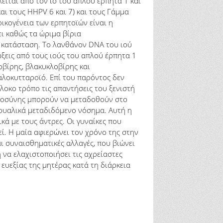
είται από τον ιό του απλού έρπητα 1 και
αι τους HHPV 6 και 7) και τους Γάμμα
οικογένεια των ερπητοϊών είναι η
ει καθώς τα ώριμα βίρια
α κατάσταση. Το λανθάνον DNA του ιού
ώξεις από τους ιούς του απλού έρπητα 1
λοβίρης, βλακυκλοβίρης και
αλοκυτταροϊό. Επί του παρόντος δεν
πλοκο τρόπο τις απαντήσεις του ξενιστή
κυμοσύνης μπορούν να μεταδοθούν στο
ξουαλικά μεταδιδόμενο νόσημα. Αυτή η
κά με τους άντρες. Οι γυναίκες που
εί. Η μαία αφιερώνει τον χρόνο της στην
αι συναισθηματικές αλλαγές, που βιώνει
 να ελαχιστοποιήσει τις αχρείαστες
ευεξίας της μητέρας κατά τη διάρκεια