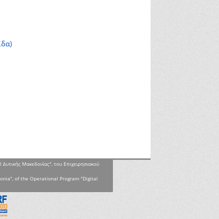
ϊδα)
Ι Δυτικής Μακεδονίας", του Επιχειρησιακού
onia", of the Operational Program "Digital