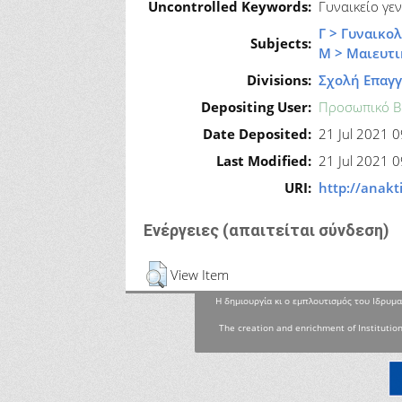
Uncontrolled Keywords:
Γυναικείο γε
Γ > Γυναικο
Subjects:
Μ > Μαιευτ
Divisions:
Σχολή Επαγγ
Depositing User:
Προσωπικό Β
Date Deposited:
21 Jul 2021 
Last Modified:
21 Jul 2021 
URI:
http://anakt
Ενέργειες (απαιτείται σύνδεση)
View Item
Η δημιουργία κι ο εμπλουτισμός του Ιδρυμα
The creation and enrichment of Institution