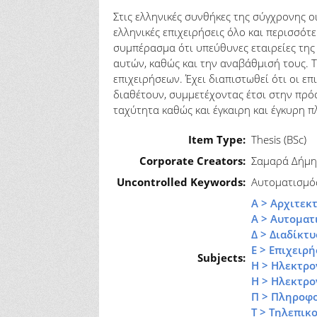
Στις ελληνικές συνθήκες της σύγχρονης ο
ελληνικές επιχειρήσεις όλο και περισσ
συμπέρασμα ότι υπεύθυνες εταιρείες της
αυτών, καθώς και την αναβάθμισή τους. 
επιχειρήσεων. Έχει διαπιστωθεί ότι οι 
διαθέτουν, συμμετέχοντας έτσι στην πρ
ταχύτητα καθώς και έγκαιρη και έγκυρη 
Item Type:
Thesis (BSc)
Corporate Creators:
Σαμαρά Δήμη
Uncontrolled Keywords:
Αυτοματισμός
Α > Αρχιτεκ
Α > Αυτοματ
Δ > Διαδίκτυ
Ε > Επιχειρ
Subjects:
Η > Ηλεκτρο
Η > Ηλεκτρο
Π > Πληροφ
Τ > Τηλεπικ