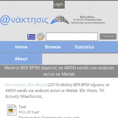
Login
Home
Browse
Statistics
About
Μελέτη BER BPSK σήματος σε AWGN κανάλι και ανάλυση
αυτού σε Matlab
Κουτσούρη, Ελευθερία
(2019)
Μελέτη BER BPSK σήματος σε
AWGN κανάλι και ανάλυση αυτού σε Matlab.
BSc thesis, ΤΕΙ
Δυτικής Μακεδονίας.
Text
EI53_2019.pdf
Restricted to Registered users only