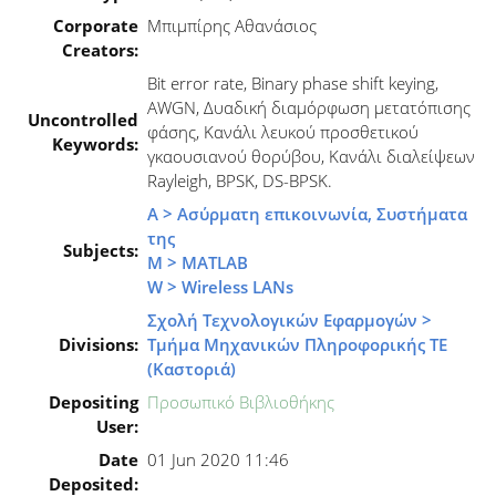
Corporate
Μπιμπίρης Αθανάσιος
Creators:
Bit error rate, Binary phase shift keying,
AWGN, Δυαδική διαμόρφωση μετατόπισης
Uncontrolled
φάσης, Κανάλι λευκού προσθετικού
Keywords:
γκαουσιανού θορύβου, Κανάλι διαλείψεων
Rayleigh, BPSK, DS-BPSK.
Α > Ασύρματη επικοινωνία, Συστήματα
της
Subjects:
M > MATLAB
W > Wireless LANs
Σχολή Τεχνολογικών Εφαρμογών >
Divisions:
Τμήμα Μηχανικών Πληροφορικής ΤΕ
(Καστοριά)
Depositing
Προσωπικό Βιβλιοθήκης
User:
Date
01 Jun 2020 11:46
Deposited: