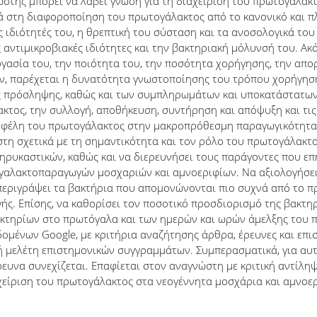
στης μπορεί να λάβει γνώση για τη διαχείριση του πρωτογάλακτ
ρά στη διαφοροποίηση του πρωτογάλακτος από το κανονικό και πλ
ς ιδιότητές του, η θρεπτική του σύσταση και τα ανοσολογικά του 
ς αντιμικροβιακές ιδιότητες και την βακτηριακή μόλυνσή του. Ακ
ργασία του, την ποιότητα του, την ποσότητα χορήγησης, την απ
ον, παρέχεται η δυνατότητα γνωστοποίησης του τρόπου χορήγησ
ς πρόσληψης, καθώς και των συμπληρωμάτων και υποκατάστατων
ακτος, την συλλογή, αποθήκευση, συντήρηση και απόψυξη και τις
 οφέλη του πρωτογάλακτος στην μακροπρόθεσμη παραγωγικότητα 
τη σχετικά με τη σημαντικότητα και τον ρόλο του πρωτογάλακτος
μηρυκαστικών, καθώς και να διερευνήσει τους παράγοντες που ε
γαλακτοπαραγωγών μοσχαριών και αμνοεριφίων. Να αξιολογήσει 
περιγράψει τα βακτήρια που απομονώνονται πιο συχνά από το π
ς. Επίσης, να καθορίσει τον ποσοτικό προσδιορισμό της βακτη
 βακτηρίων στο πρωτόγαλα και των ημερών και ωρών άμελξης του
ομένων Google, με κριτήρια αναζήτησης άρθρα, έρευνες και επισ
ή μελέτη επιστημονικών συγγραμμάτων. Συμπερασματικά, για αυτ
έρευνα συνεχίζεται. Επαφίεται στον αναγνώστη με κριτική αντίλ
αχείριση του πρωτογάλακτος στα νεογέννητα μοσχάρια και αμνοε