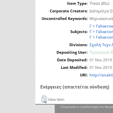
Item Type:
Thesis (BSc)
Corporate Creators:
Δαλαμήτρα Σ
Uncontrolled Keywords:
Μηρυκαστικά,
Γ > Γαλακτο
Subjects:
Γ > Γαλακτ
Γ > Γαλακτο
Divisions:
Σχολή Τεχν.
Depositing User:
Προσωπικό Β
Date Deposited:
01 Nov 2019
Last Modified:
01 Nov 2019
URI:
http://anakt
Ενέργειες (απαιτείται σύνδεση)
View Item
Η δημιουργία κι ο εμπλουτισμός του Ιδρυμα