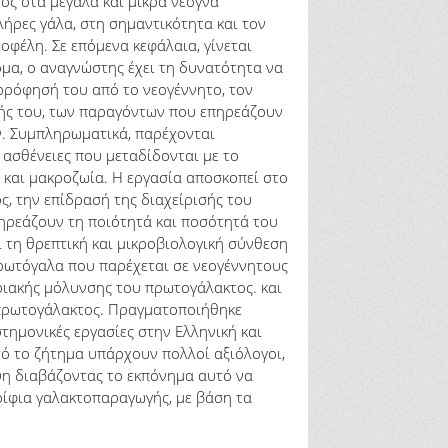
ος στα μεγάλα και μικρά νεογνά
ήρες γάλα, στη σημαντικότητα και τον
οφέλη. Σε επόμενα κεφάλαια, γίνεται
όμα, ο αναγνώστης έχει τη δυνατότητα να
ορρόφησή του από το νεογέννητο, τον
ής του, των παραγόντων που επηρεάζουν
. Συμπληρωματικά, παρέχονται
 ασθένειες που μεταδίδονται με το
και μακροζωία. Η εργασία αποσκοπεί στο
, την επίδρασή της διαχείρισής του
πηρεάζουν τη ποιότητά και ποσότητά του
τη θρεπτική και μικροβιολογική σύνθεση
ρωτόγαλα που παρέχεται σε νεογέννητους
ριακής μόλυνσης του πρωτογάλακτος. και
 πρωτογάλακτος. Πραγματοποιήθηκε
τημονικές εργασίες στην Ελληνική και
ό το ζήτημα υπάρχουν πολλοί αξιόλογοι,
ηψη διαβάζοντας το εκπόνημα αυτό να
ρίφια γαλακτοπαραγωγής, με βάση τα