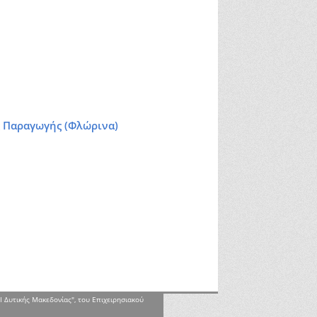
ς Παραγωγής (Φλώρινα)
Ι Δυτικής Μακεδονίας", του Επιχειρησιακού