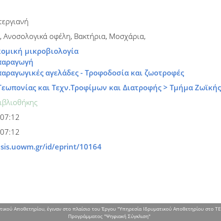
τεργιανή
 Ανοσολογικά οφέλη, Βακτήρια, Μοσχάρια,
κομική μικροβιολογία
οπαραγωγή
παραγωγικές αγελάδες - Τροφοδοσία και ζωοτροφές
Γεωπονίας και Τεχν.Τροφίμων και Διατροφής > Τμήμα Ζωϊκή
ιβλιοθήκης
 07:12
 07:12
isis.uowm.gr/id/eprint/10164
τικού Αποθετηρίου, έγιναν στο πλαίσιο του Έργου "Υπηρεσία Ιδρυματικού Αποθετηρίου στο ΤΕ
Προγράμματος "Ψηφιακή Σύγκλιση"