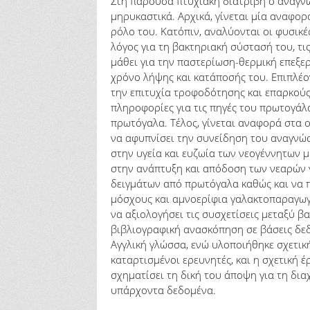
Στη παρούσα πτυχιακή διατριβή ο αναγνώ
μηρυκαστικά. Αρχικά, γίνεται μία αναφο
ρόλο του. Κατόπιν, αναλύονται οι φυσικέ
λόγος για τη βακτηριακή σύστασή του, τι
μάθει για την παστερίωση-θερμική επεξε
χρόνο λήψης και κατάποσής του. Επιπλέ
την επιτυχία τροφοδότησης και επαρκού
πληροφορίες για τις πηγές του πρωτογάλ
πρωτόγαλα. Τέλος, γίνεται αναφορά στα
να αφυπνίσει την συνείδηση του αναγνώσ
στην υγεία και ευζωία των νεογέννητων 
στην ανάπτυξη και απόδοση των νεαρών 
δειγμάτων από πρωτόγαλα καθώς και να 
μόσχους και αμνοερίφια γαλακτοπαραγωγή
να αξιολογήσει τις συσχετίσεις μεταξύ
βιβλιογραφική ανασκόπηση σε βάσεις δεδ
Αγγλική γλώσσα, ενώ υλοποιήθηκε σχετικ
καταρτισμένοι ερευνητές, και η σχετική 
σχηματίσει τη δική του άποψη για τη δι
υπάρχοντα δεδομένα.